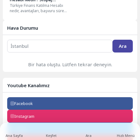
Türkiye Finans Katılma Hesabı
Oranından Şimdi Yararlanın
nedir, avantajları, başvuru süreci
ve yatırım getirileri hakkında
detaylı bilgi edinin....
Hava Durumu
Ara
Bir hata oluştu. Lütfen tekrar deneyin.
Youtube Kanalımız
Facebook
Instagram
Twitter
Ana Sayfa
Keşfet
Ara
Hızlı Menü