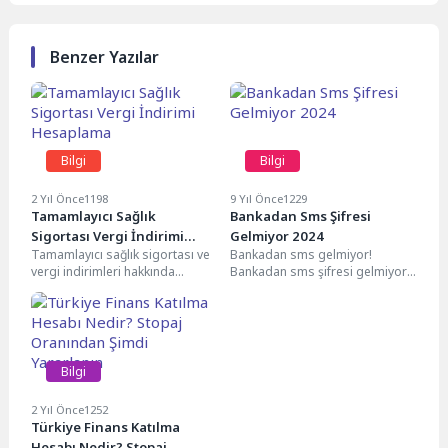
Benzer Yazılar
Bilgi
Bilgi
2 Yıl Önce
1198
9 Yıl Önce
1229
Tamamlayıcı Sağlık
Bankadan Sms Şifresi
Sigortası Vergi İndirimi
Gelmiyor 2024
Tamamlayıcı sağlık sigortası ve
Bankadan sms gelmiyor!
Hesaplama
vergi indirimleri hakkında
Bankadan sms şifresi gelmiyor,
bilinmesi gerekenler, faydaları
çalıştığınız bankalar ile internet
ve hesaplama yöntemleriyle ilgili
üzerinden işlem yapmanız
kapsamlı...
gerekiyor...
Bilgi
2 Yıl Önce
1252
Türkiye Finans Katılma
Hesabı Nedir? Stopaj