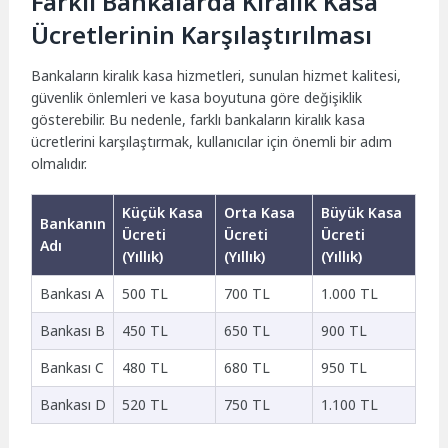
Farklı Bankalarda Kiralık Kasa
Ücretlerinin Karşılaştırılması
Bankaların kiralık kasa hizmetleri, sunulan hizmet kalitesi,
güvenlik önlemleri ve kasa boyutuna göre değişiklik
gösterebilir. Bu nedenle, farklı bankaların kiralık kasa
ücretlerini karşılaştırmak, kullanıcılar için önemli bir adım
olmalıdır.
Küçük Kasa
Orta Kasa
Büyük Kasa
Bankanın
Ücreti
Ücreti
Ücreti
Adı
(Yıllık)
(Yıllık)
(Yıllık)
Bankası A
500 TL
700 TL
1.000 TL
Bankası B
450 TL
650 TL
900 TL
Bankası C
480 TL
680 TL
950 TL
Bankası D
520 TL
750 TL
1.100 TL