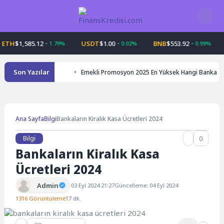
Skip
to
content
$1,585.12
USDT
$1.00
BNB
$553.92
US
1.79%
0.02%
0.99%
Son Yazılar
Emekli Promosyon 2025 En Yüksek Hangi Banka
Ana Sayfa
Bilgi
Bankaların Kiralık Kasa Ücretleri 2024
Bilgi
0
Bankaların Kiralık Kasa
Ücretleri 2024
Admin
03 Eyl 2024 21:27
Güncelleme: 04 Eyl 2024
1316 Görüntüleme
17 dk.