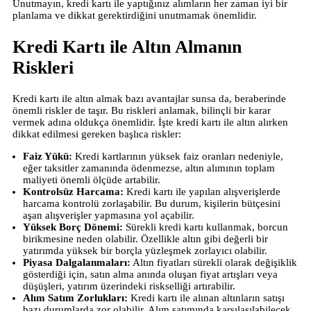
Unutmayın, kredi kartı ile yaptığınız alımların her zaman iyi bir
planlama ve dikkat gerektirdiğini unutmamak önemlidir.
Kredi Kartı ile Altın Almanın
Riskleri
Kredi kartı ile altın almak bazı avantajlar sunsa da, beraberinde
önemli riskler de taşır. Bu riskleri anlamak, bilinçli bir karar
vermek adına oldukça önemlidir. İşte kredi kartı ile altın alırken
dikkat edilmesi gereken başlıca riskler:
Faiz Yükü:
Kredi kartlarının yüksek faiz oranları nedeniyle,
eğer taksitler zamanında ödenmezse, altın alımının toplam
maliyeti önemli ölçüde artabilir.
Kontrolsüz Harcama:
Kredi kartı ile yapılan alışverişlerde
harcama kontrolü zorlaşabilir. Bu durum, kişilerin bütçesini
aşan alışverişler yapmasına yol açabilir.
Yüksek Borç Dönemi:
Sürekli kredi kartı kullanmak, borcun
birikmesine neden olabilir. Özellikle altın gibi değerli bir
yatırımda yüksek bir borçla yüzleşmek zorlayıcı olabilir.
Piyasa Dalgalanmaları:
Altın fiyatları sürekli olarak değişiklik
gösterdiği için, satın alma anında oluşan fiyat artışları veya
düşüşleri, yatırım üzerindeki riskselliği artırabilir.
Alım Satım Zorlukları:
Kredi kartı ile alınan altınların satışı
bazı durumlarda zor olabilir. Alım satımında karşılaşılabilecek