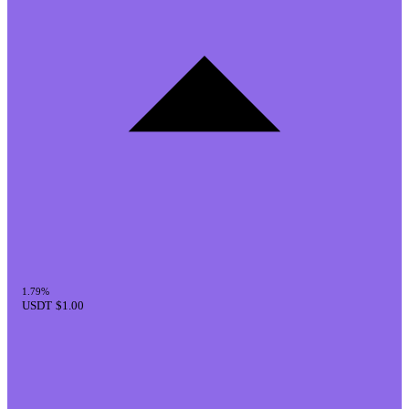
1.79%
USDT
$1.00