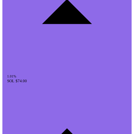
1.01%
SOL
$74.00