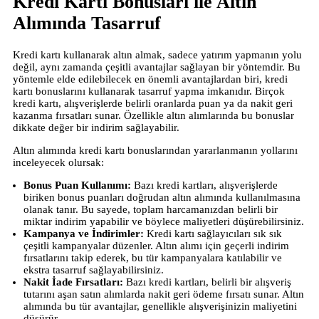
Kredi Kartı Bonusları ile Altın
Alımında Tasarruf
Kredi kartı kullanarak altın almak, sadece yatırım yapmanın yolu
değil, aynı zamanda çeşitli avantajlar sağlayan bir yöntemdir. Bu
yöntemle elde edilebilecek en önemli avantajlardan biri, kredi
kartı bonuslarını kullanarak tasarruf yapma imkanıdır. Birçok
kredi kartı, alışverişlerde belirli oranlarda puan ya da nakit geri
kazanma fırsatları sunar. Özellikle altın alımlarında bu bonuslar
dikkate değer bir indirim sağlayabilir.
Altın alımında kredi kartı bonuslarından yararlanmanın yollarını
inceleyecek olursak:
Bonus Puan Kullanımı:
Bazı kredi kartları, alışverişlerde
biriken bonus puanları doğrudan altın alımında kullanılmasına
olanak tanır. Bu sayede, toplam harcamanızdan belirli bir
miktar indirim yapabilir ve böylece maliyetleri düşürebilirsiniz.
Kampanya ve İndirimler:
Kredi kartı sağlayıcıları sık sık
çeşitli kampanyalar düzenler. Altın alımı için geçerli indirim
fırsatlarını takip ederek, bu tür kampanyalara katılabilir ve
ekstra tasarruf sağlayabilirsiniz.
Nakit İade Fırsatları:
Bazı kredi kartları, belirli bir alışveriş
tutarını aşan satın alımlarda nakit geri ödeme fırsatı sunar. Altın
alımında bu tür avantajlar, genellikle alışverişinizin maliyetini
düşürür.