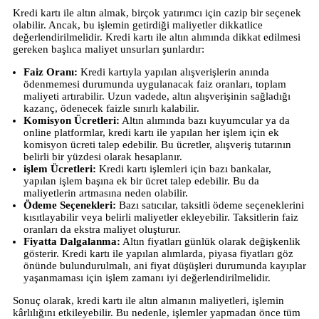
Kredi kartı ile altın almak, birçok yatırımcı için cazip bir seçenek
olabilir. Ancak, bu işlemin getirdiği maliyetler dikkatlice
değerlendirilmelidir. Kredi kartı ile altın alımında dikkat edilmesi
gereken başlıca maliyet unsurları şunlardır:
Faiz Oranı:
Kredi kartıyla yapılan alışverişlerin anında
ödenmemesi durumunda uygulanacak faiz oranları, toplam
maliyeti artırabilir. Uzun vadede, altın alışverişinin sağladığı
kazanç, ödenecek faizle sınırlı kalabilir.
Komisyon Ücretleri:
Altın alımında bazı kuyumcular ya da
online platformlar, kredi kartı ile yapılan her işlem için ek
komisyon ücreti talep edebilir. Bu ücretler, alışveriş tutarının
belirli bir yüzdesi olarak hesaplanır.
işlem Ücretleri:
Kredi kartı işlemleri için bazı bankalar,
yapılan işlem başına ek bir ücret talep edebilir. Bu da
maliyetlerin artmasına neden olabilir.
Ödeme Seçenekleri:
Bazı satıcılar, taksitli ödeme seçeneklerini
kısıtlayabilir veya belirli maliyetler ekleyebilir. Taksitlerin faiz
oranları da ekstra maliyet oluşturur.
Fiyatta Dalgalanma:
Altın fiyatları günlük olarak değişkenlik
gösterir. Kredi kartı ile yapılan alımlarda, piyasa fiyatları göz
önünde bulundurulmalı, ani fiyat düşüşleri durumunda kayıplar
yaşanmaması için işlem zamanı iyi değerlendirilmelidir.
Sonuç olarak, kredi kartı ile altın almanın maliyetleri, işlemin
kârlılığını etkileyebilir. Bu nedenle, işlemler yapmadan önce tüm