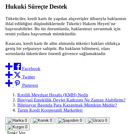
Hukuki Süreçte Destek
Tüketiciler, kredi kartı ile yapılan alışverişler itibarıyla haklarının
ihlal edildiğini düşündüklerinde Tüketici Hakem Heyeti’ne
başvurabilirler. Bu tür durumlarda, haklarımızı savunmak için
resmi yollara başvurmak mümkündür.
Kısacası, kredi kartı ile altın alımında tüketici hakları oldukça
geniş bir yelpazeye sahiptir. Bu hakların bilinmesi, olası
sorunlarda tüketicilere önemli güvence sağlamaktadır.
Facebook
Twitter
Pinterest
Kredili Mevduat Hesabı (KMH) Nedir
Bireysel Emeklilik Devlet Katkısını Ne Zaman Alabilirim?
Bilgisayar Başında Para Kazanmak Mümkün Müdür?
Tarım Kredi Kooperatifi Marketleri
0
0
0
0
0
Tepki Ver