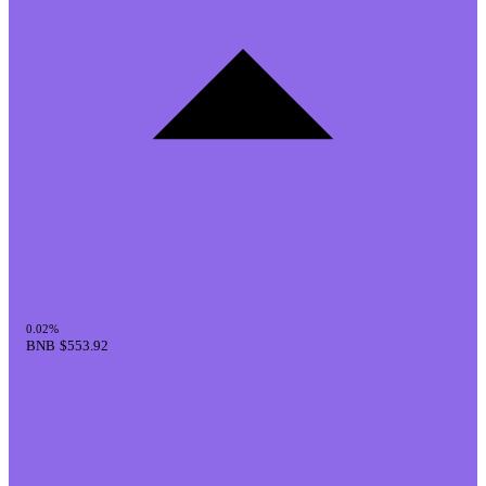
0.02%
BNB
$553.92