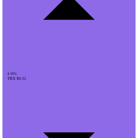
4.58%
TRX
$0.32