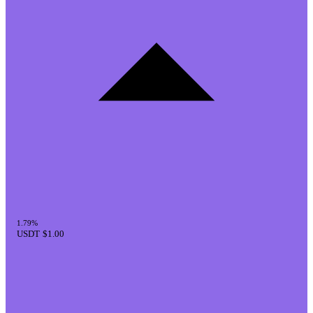
1.79%
USDT
$1.00