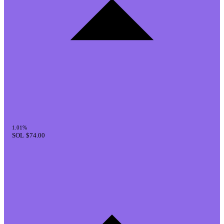
1.01%
SOL
$74.00