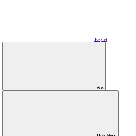
Keşfet
Ara
Hızlı Menü