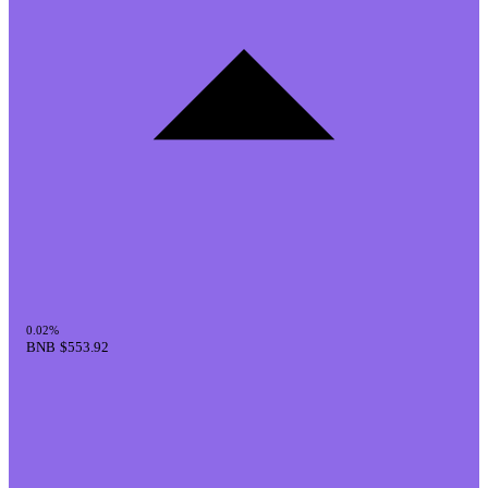
0.02%
BNB
$553.92