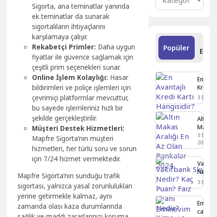
Kategoriler
Sigorta, ana teminatlar yanında
ek teminatlar da sunarak
sigortalıların ihtiyaçlarını
karşılamaya çalışır.
S
Rekabetçi Primler:
Daha uygun
Popüler
Ekle
fiyatlar ile güvence sağlamak için
çeşitli prim seçenekleri sunar.
Online İşlem Kolaylığı:
Hasar
En Avan
Kredi K
bildirimleri ve poliçe işlemleri için
Hangisi
çevrimiçi platformlar mevcuttur,
3 Eylül 
bu sayede işlemleriniz hızlı bir
şekilde gerçekleştirilir.
Altın
Makas
Müşteri Destek Hizmetleri:
Aralığı
3 Eylül
Mapfre Sigorta’nın müşteri
2024
En Az
hizmetleri, her türlü soru ve sorun
Olan
için 7/24 hizmet vermektedir.
Bankal
Vakıfb
2024
Nedir?
Mapfre Sigorta’nın sunduğu trafik
Faiz O
3 Eylül 
sigortası, yalnızca yasal zorunlulukları
Kime Ve
yerine getirmekle kalmaz, aynı
Eminev
zamanda olası kaza durumlarında
caiz mi
sağlık ve maddi zararlarınızı koruma