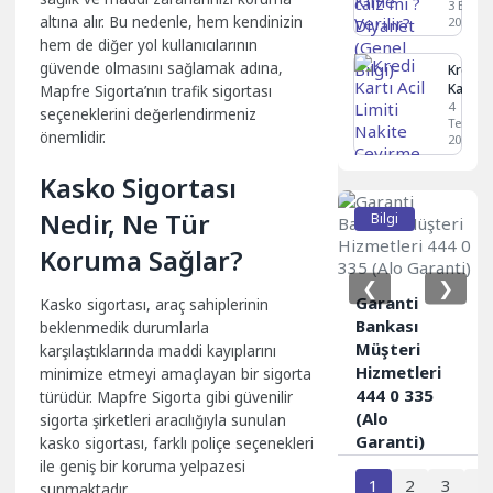
Diyane
3 Eylül
altına alır. Bu nedenle, hem kendinizin
2024
(Genel
Bilgi)
hem de diğer yol kullanıcılarının
güvende olmasını sağlamak adına,
Kredi
Kartı
Mapfre Sigorta’nın trafik sigortası
Acil
4
seçeneklerini değerlendirmeniz
Temmu
Limiti
önemlidir.
2025
Nakite
Çevirm
Kasko Sigortası
Yolları
Nedir, Ne Tür
Bilgi
Koruma Sağlar?
❮
❯
Garanti
Kasko sigortası, araç sahiplerinin
Bankası
beklenmedik durumlarla
Müşteri
karşılaştıklarında maddi kayıplarını
Hizmetleri
minimize etmeyi amaçlayan bir sigorta
444 0 335
türüdür. Mapfre Sigorta gibi güvenilir
(Alo
sigorta şirketleri aracılığıyla sunulan
Garanti)
kasko sigortası, farklı poliçe seçenekleri
ile geniş bir koruma yelpazesi
1
2
3
4
sunmaktadır.