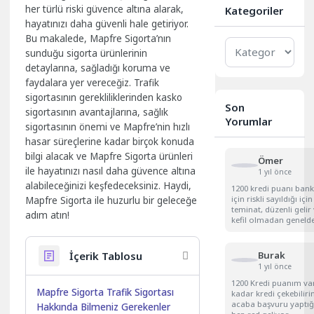
her türlü riski güvence altına alarak,
Kategoriler
hayatınızı daha güvenli hale getiriyor.
Bu makalede, Mapfre Sigorta’nın
Kategoriler
sunduğu sigorta ürünlerinin
detaylarına, sağladığı koruma ve
faydalara yer vereceğiz. Trafik
sigortasının gerekliliklerinden kasko
Son
sigortasının avantajlarına, sağlık
Yorumlar
sigortasının önemi ve Mapfre’nin hızlı
hasar süreçlerine kadar birçok konuda
bilgi alacak ve Mapfre Sigorta ürünleri
Ömer
ile hayatınızı nasıl daha güvence altına
1 yıl önce
alabileceğinizi keşfedeceksiniz. Haydi,
1200 kredi puanı bank
için riskli sayıldığı için
Mapfre Sigorta ile huzurlu bir geleceğe
teminat, düzenli gelir
adım atın!
kefil olmadan genelde
İçerik Tablosu
Burak
1 yıl önce
1200 Kredi puanım va
Mapfre Sigorta Trafik Sigortası
kadar kredi çekebilir
acaba başvuru yaptı
Hakkında Bilmeniz Gerekenler