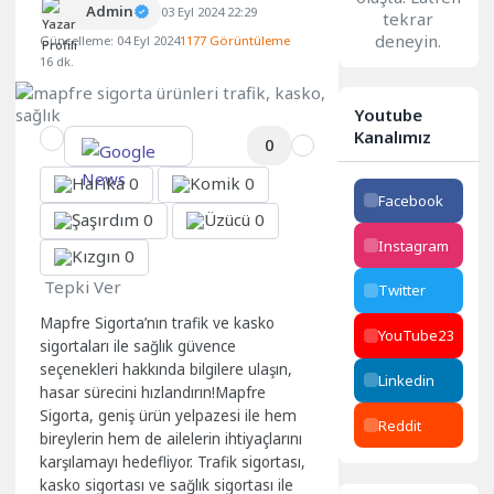
Admin
03 Eyl 2024 22:29
tekrar
deneyin.
Güncelleme: 04 Eyl 2024
1177 Görüntüleme
16 dk.
Youtube
Kanalımız
0
0
0
Facebook
0
0
Instagram
0
Tepki Ver
Twitter
Mapfre Sigorta’nın trafik ve kasko
YouTube
23
sigortaları ile sağlık güvence
seçenekleri hakkında bilgilere ulaşın,
Linkedin
hasar sürecini hızlandırın!Mapfre
Sigorta, geniş ürün yelpazesi ile hem
Reddit
bireylerin hem de ailelerin ihtiyaçlarını
karşılamayı hedefliyor. Trafik sigortası,
kasko sigortası ve sağlık sigortası ile