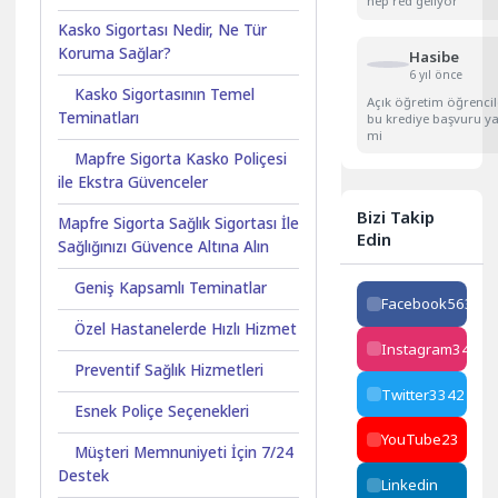
hep red geliyor
Kasko Sigortası Nedir, Ne Tür
Koruma Sağlar?
Hasibe
6 yıl önce
Kasko Sigortasının Temel
Açık öğretim öğrencil
Teminatları
bu krediye başvuru ya
mi
Mapfre Sigorta Kasko Poliçesi
ile Ekstra Güvenceler
Bizi Takip
Mapfre Sigorta Sağlık Sigortası İle
Edin
Sağlığınızı Güvence Altına Alın
Geniş Kapsamlı Teminatlar
Facebook
563
Özel Hastanelerde Hızlı Hizmet
Instagram
34223
Preventif Sağlık Hizmetleri
Twitter
3342
Esnek Poliçe Seçenekleri
YouTube
23
Müşteri Memnuniyeti İçin 7/24
Destek
Linkedin