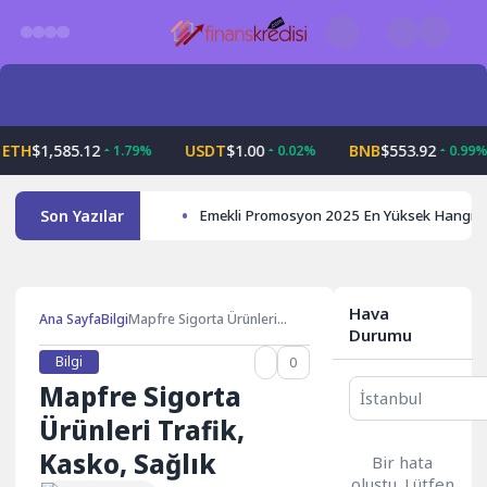
Skip
to
content
$1,585.12
USDT
$1.00
BNB
$553.92
1.79%
0.02%
0.99%
Son Yazılar
Emekli Promosyon 2025 En Yüksek Hangi 
Hava
Ana Sayfa
Bilgi
Mapfre Sigorta Ürünleri
Durumu
Trafik, Kasko, Sağlık
Bilgi
0
Mapfre Sigorta
Ürünleri Trafik,
Kasko, Sağlık
Bir hata
oluştu. Lütfen