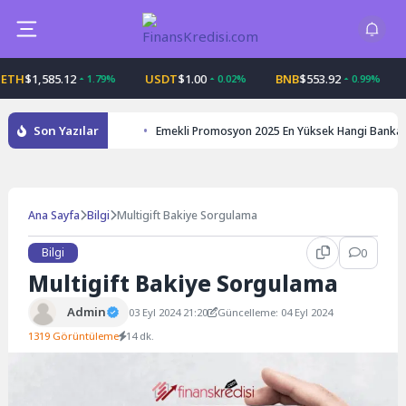
Skip
to
content
$1,585.12
USDT
$1.00
BNB
$553.92
USD
1.79%
0.02%
0.99%
Son Yazılar
Emekli Promosyon 2025 En Yüksek Hangi Banka
Ana Sayfa
Bilgi
Multigift Bakiye Sorgulama
Bilgi
0
Multigift Bakiye Sorgulama
Admin
03 Eyl 2024 21:20
Güncelleme: 04 Eyl 2024
1319 Görüntüleme
14 dk.