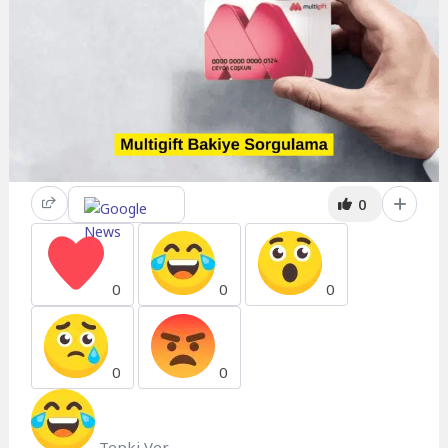
0
0
0
0
0
0
Tepki Ver