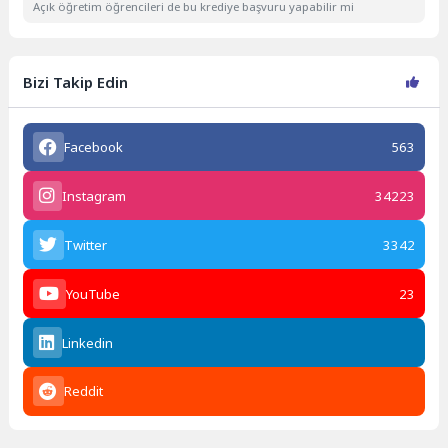
Açık öğretim öğrencileri de bu krediye başvuru yapabilir mi
Bizi Takip Edin
Facebook
563
Instagram
34223
Twitter
3342
YouTube
23
Linkedin
Reddit