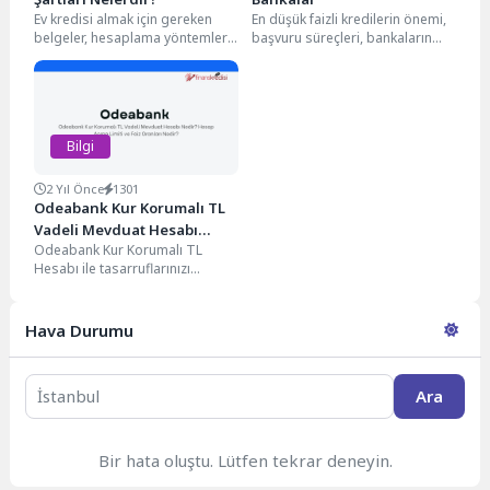
Ev kredisi almak için gereken
En düşük faizli kredilerin önemi,
belgeler, hesaplama yöntemleri,
başvuru süreçleri, bankaların
kredi notu etkisi ve geri ödeme
yöntemleri ve kredi notunun
ipuçları...
etkisi hakkında bilgi...
Bilgi
2 Yıl Önce
1301
Odeabank Kur Korumalı TL
Vadeli Mevduat Hesabı
Odeabank Kur Korumalı TL
Nedir? Hesap Açma Limiti ve
Hesabı ile tasarruflarınızı
Faiz Oranları Nedir?
güvence altına alın. Avantajlar,
faiz oranları ve hesap...
Hava Durumu
Ara
Bir hata oluştu. Lütfen tekrar deneyin.