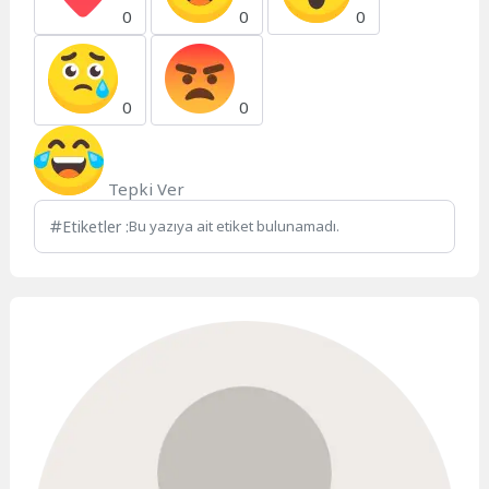
0
0
0
0
0
Tepki Ver
Etiketler :
Bu yazıya ait etiket bulunamadı.