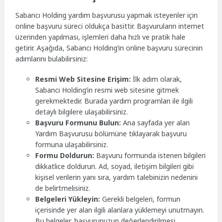
Sabancı Holding yardım başvurusu yapmak isteyenler için
online başvuru süreci oldukça basittir. Başvuruların internet
üzerinden yapılması, işlemleri daha hızlı ve pratik hale
getirir. Aşağıda, Sabancı Holding’in online başvuru sürecinin
adımlarını bulabilirsiniz:
Resmi Web Sitesine Erişim:
İlk adım olarak,
Sabancı Holding’in resmi web sitesine gitmek
gerekmektedir. Burada yardım programları ile ilgili
detaylı bilgilere ulaşabilirsiniz.
Başvuru Formunu Bulun:
Ana sayfada yer alan
Yardım Başvurusu bölümüne tıklayarak başvuru
formuna ulaşabilirsiniz.
Formu Doldurun:
Başvuru formunda istenen bilgileri
dikkatlice doldurun. Ad, soyad, iletişim bilgileri gibi
kişisel verilerin yanı sıra, yardım talebinizin nedenini
de belirtmelisiniz.
Belgeleri Yükleyin:
Gerekli belgeleri, formun
içerisinde yer alan ilgili alanlara yüklemeyi unutmayın.
Bu belgeler, başvurunuzun değerlendirilmesi