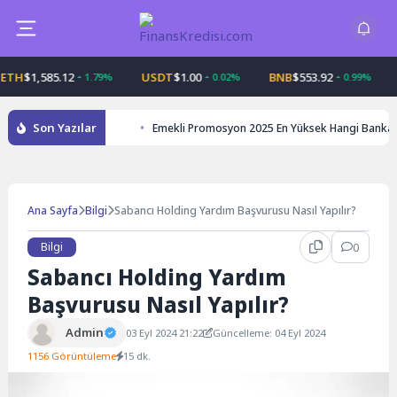
Skip
to
content
$1,585.12
USDT
$1.00
BNB
$553.92
USD
1.79%
0.02%
0.99%
Son Yazılar
Emekli Promosyon 2025 En Yüksek Hangi Banka
Ana Sayfa
Bilgi
Sabancı Holding Yardım Başvurusu Nasıl Yapılır?
Bilgi
0
Sabancı Holding Yardım
Başvurusu Nasıl Yapılır?
Admin
03 Eyl 2024 21:22
Güncelleme: 04 Eyl 2024
1156 Görüntüleme
15 dk.