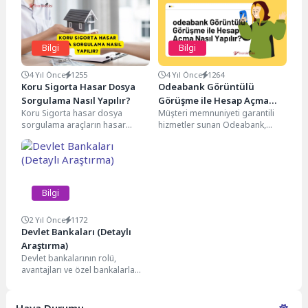
Bilgi
Bilgi
4 Yıl Önce
1255
4 Yıl Önce
1264
Koru Sigorta Hasar Dosya
Odeabank Görüntülü
Sorgulama Nasıl Yapılır?
Görüşme ile Hesap Açma
Koru Sigorta hasar dosya
Müşteri memnuniyeti garantili
Nasıl Yapılır?
sorgulama araçların hasar
hizmetler sunan Odeabank,
durumunu öğrenmek için büyük
bankaya gitmeye gerek
bir öneme sahiptir. Çok...
kalmadan kullanıcıların banka
müşterisi olmalarını sağlıyor....
Bilgi
2 Yıl Önce
1172
Devlet Bankaları (Detaylı
Araştırma)
Devlet bankalarının rolü,
avantajları ve özel bankalarla
farkları gibi konuları inceleyerek,
finansal sistemdeki etkilerini
keşfedin.Devlet...