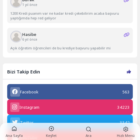
1 yıl önce
1200 Kredi puanım var ne kadar kredi çekebilirim acaba başvuru
yaptığımda hep red geliyor
Hasibe
6 yıl önce
Açık öğretim öğrencileri de bu krediye başvuru yapabilir mi
Bizi Takip Edin
Facebook
563
Instagram
34223
Twitter
3342
Ana Sayfa
Keşfet
Ara
Hızlı Menü
YouTube
23