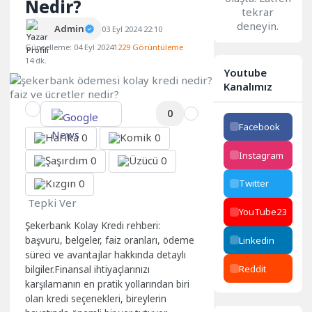
Nedir?
tekrar
deneyin.
Admin
03 Eyl 2024 22:10
Güncelleme: 04 Eyl 2024
1229 Görüntüleme
14 dk.
Youtube
Kanalımız
0
Facebook
0
0
Instagram
0
0
0
Twitter
Tepki Ver
YouTube
23
Şekerbank Kolay Kredi rehberi:
Linkedin
başvuru, belgeler, faiz oranları, ödeme
süreci ve avantajlar hakkında detaylı
Reddit
bilgiler.Finansal ihtiyaçlarınızı
karşılamanın en pratik yollarından biri
olan kredi seçenekleri, bireylerin