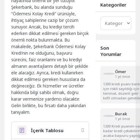
hayatında önemli bir yer tutuyor.
Kategoriler
Şekerbank, bu alanda sunduğu
“Ödemesi Kolay Kredi” ürünüyle,
Kategoriler
ihtiyaç sahiplerine cazip bir çözüm
sunuyor. Ancak, bu krediyi tercih
ederken dikkat edilmesi gereken birçok
önemli nokta bulunmakta. Bu
makalede, Şekerbank Ödemesi Kolay
Son
Kredi’nin ne olduğunu, başvuru
Yorumlar
sürecini, faiz oranlarını ve bu krediyi
almanın avantajlarını detaylı bir şekilde
Ömer
ele alacağız. Ayrıca, kredi kullanırken
1 yıl önce
dikkat edilmesi gereken hususlara da
1200 kredi puanı bank
değineceğiz. Ek hizmetler ve ücretler
için riskli sayıldığı için
hakkında bilgi sahibi olmak, doğru
teminat, düzenli gelir
kefil olmadan genelde
karar vermenize yardımcı olacaktır.
Gelin birlikte, bu fırsatı daha yakından
tanıyalım.
Burak
1 yıl önce
1200 Kredi puanım va
İçerik Tablosu
kadar kredi çekebilir
acaba başvuru yaptı