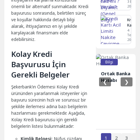
Diyane
3 Eylül
önemli bir alternatif sunmaktadır. Kredi
2024
(Genel
Bilgi)
başvurusu sonrasında, belirtilen süreç
ve koşullar hakkında detaylı bilgi
Kredi
Kartı
alarak, ihtiyaçlarınızı en iyi şekilde
Acil
4
karşılayacak finansmanı elde
Temmu
Limiti
edebilirsiniz.
2025
Nakite
Çevirm
Kolay Kredi
Yolları
Başvurusu İçin
Bilgi
Gerekli Belgeler
Ortak Banka
Hesabı
❮
❯
Şekerbank’ın Ödemesi Kolay Kredi
ürününden yararlanmak isteyenler için
başvuru sürecinin hızlı ve sorunsuz bir
şekilde ilerlemesi adına bazı belgelerin
hazırlanması gerekmektedir. Aşağıda,
Kolay Kredi başvurusu için gerekli
belgelerin listesi bulunmaktadır:
1
2
3
4
Kimlik Belgesi:
Nüfus cüzdanı