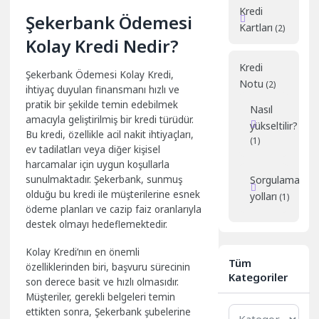
Kredi
Şekerbank Ödemesi
Kartları
(2)
Kolay Kredi Nedir?
Kredi
Şekerbank Ödemesi Kolay Kredi,
Notu
(2)
ihtiyaç duyulan finansmanı hızlı ve
pratik bir şekilde temin edebilmek
Nasıl
amacıyla geliştirilmiş bir kredi türüdür.
yükseltilir?
Bu kredi, özellikle acil nakit ihtiyaçları,
(1)
ev tadilatları veya diğer kişisel
harcamalar için uygun koşullarla
sunulmaktadır. Şekerbank, sunmuş
Sorgulama
olduğu bu kredi ile müşterilerine esnek
yolları
(1)
ödeme planları ve cazip faiz oranlarıyla
destek olmayı hedeflemektedir.
Kolay Kredi’nın en önemli
Tüm
özelliklerinden biri, başvuru sürecinin
Kategoriler
son derece basit ve hızlı olmasıdır.
Müşteriler, gerekli belgeleri temin
Tüm
ettikten sonra, Şekerbank şubelerine