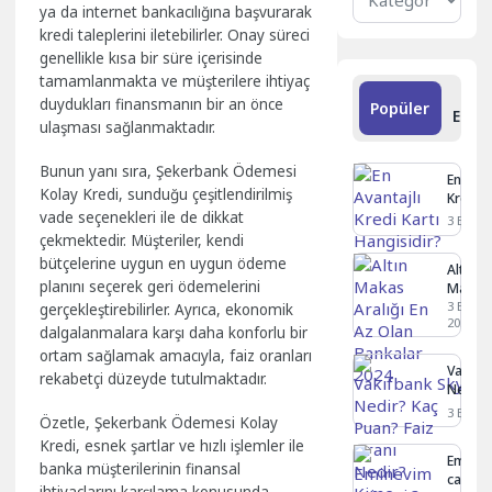
Kategoriler
ya da internet bankacılığına başvurarak
kredi taleplerini iletebilirler. Onay süreci
genellikle kısa bir süre içerisinde
tamamlanmakta ve müşterilere ihtiyaç
S
duydukları finansmanın bir an önce
Popüler
Ekle
ulaşması sağlanmaktadır.
Bunun yanı sıra, Şekerbank Ödemesi
En Avan
Kolay Kredi, sunduğu çeşitlendirilmiş
Kredi K
Hangisi
vade seçenekleri ile de dikkat
3 Eylül 
çekmektedir. Müşteriler, kendi
bütçelerine uygun en uygun ödeme
Altın
planını seçerek geri ödemelerini
Makas
Aralığı
3 Eylül
gerçekleştirebilirler. Ayrıca, ekonomik
2024
En Az
dalgalanmalara karşı daha konforlu bir
Olan
ortam sağlamak amacıyla, faiz oranları
Bankal
Vakıfb
rekabetçi düzeyde tutulmaktadır.
2024
Nedir?
Faiz O
3 Eylül 
Özetle, Şekerbank Ödemesi Kolay
Kime Ve
Kredi, esnek şartlar ve hızlı işlemler ile
Eminev
banka müşterilerinin finansal
caiz mi
ihtiyaçlarını karşılama konusunda