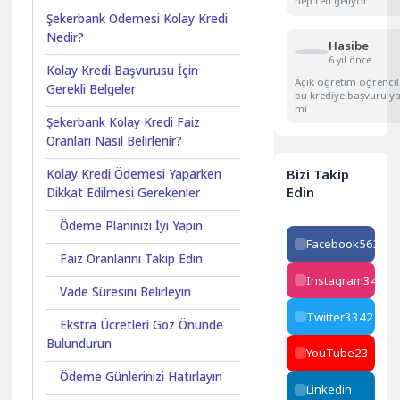
hep red geliyor
Şekerbank Ödemesi Kolay Kredi
Nedir?
Hasibe
6 yıl önce
Kolay Kredi Başvurusu İçin
Açık öğretim öğrencil
Gerekli Belgeler
bu krediye başvuru ya
mi
Şekerbank Kolay Kredi Faiz
Oranları Nasıl Belirlenir?
Bizi Takip
Kolay Kredi Ödemesi Yaparken
Edin
Dikkat Edilmesi Gerekenler
Ödeme Planınızı İyi Yapın
Facebook
563
Faiz Oranlarını Takip Edin
Instagram
34223
Vade Süresini Belirleyin
Twitter
3342
Ekstra Ücretleri Göz Önünde
Bulundurun
YouTube
23
Ödeme Günlerinizi Hatırlayın
Linkedin