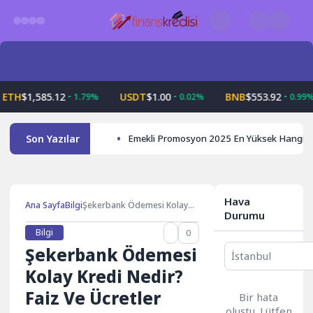
Skip
to
content
H
$1,585.12
USDT
$1.00
BNB
$553.92
1.79%
0.02%
0.99%
Son Yazılar
Emekli Promosyon 2025 En Yüksek Hangi 
Hava
Ana Sayfa
Bilgi
Şekerbank Ödemesi Kolay
Durumu
Kredi Nedir? Faiz Ve Ücretler
Nedir?
Bilgi
0
Şekerbank Ödemesi
Kolay Kredi Nedir?
Faiz Ve Ücretler
Bir hata
oluştu. Lütfen