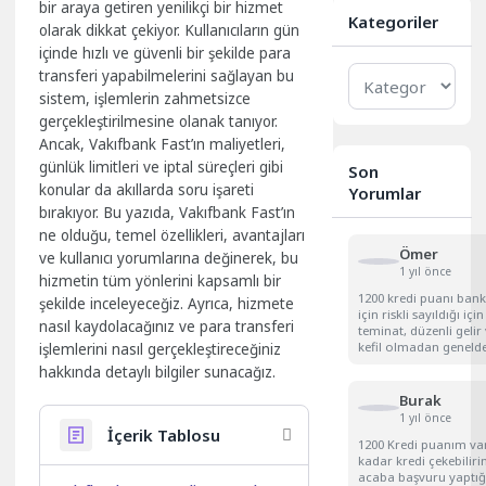
bir araya getiren yenilikçi bir hizmet
Kategoriler
olarak dikkat çekiyor. Kullanıcıların gün
içinde hızlı ve güvenli bir şekilde para
Kategoriler
transferi yapabilmelerini sağlayan bu
sistem, işlemlerin zahmetsizce
gerçekleştirilmesine olanak tanıyor.
Ancak, Vakıfbank Fast’ın maliyetleri,
günlük limitleri ve iptal süreçleri gibi
Son
konular da akıllarda soru işareti
Yorumlar
bırakıyor. Bu yazıda, Vakıfbank Fast’ın
ne olduğu, temel özellikleri, avantajları
Ömer
ve kullanıcı yorumlarına değinerek, bu
1 yıl önce
hizmetin tüm yönlerini kapsamlı bir
1200 kredi puanı bank
şekilde inceleyeceğiz. Ayrıca, hizmete
için riskli sayıldığı için
nasıl kaydolacağınız ve para transferi
teminat, düzenli gelir
kefil olmadan genelde
işlemlerini nasıl gerçekleştireceğiniz
hakkında detaylı bilgiler sunacağız.
Burak
1 yıl önce
İçerik Tablosu
1200 Kredi puanım va
kadar kredi çekebilir
acaba başvuru yaptı