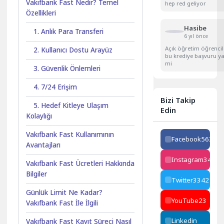
Vakıfbank Fast Nedir? Temel
hep red geliyor
Özellikleri
Hasibe
1. Anlık Para Transferi
6 yıl önce
Açık öğretim öğrencil
2. Kullanıcı Dostu Arayüz
bu krediye başvuru ya
mi
3. Güvenlik Önlemleri
4. 7/24 Erişim
Bizi Takip
5. Hedef Kitleye Ulaşım
Edin
Kolaylığı
Vakıfbank Fast Kullanımının
Facebook
563
Avantajları
Instagram
34223
Vakıfbank Fast Ücretleri Hakkında
Bilgiler
Twitter
3342
Günlük Limit Ne Kadar?
YouTube
23
Vakıfbank Fast İle İlgili
Linkedin
Vakıfbank Fast Kayıt Süreci Nasıl