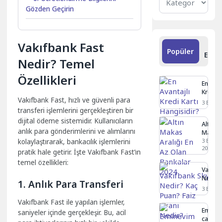
Kategoriler
Gözden Geçirin
Vakıfbank Fast
S
Popüler
Ekle
Nedir? Temel
Özellikleri
En Avan
Kredi K
Vakıfbank Fast, hızlı ve güvenli para
Hangisi
3 Eylül 
transferi işlemlerini gerçekleştiren bir
dijital ödeme sistemidir. Kullanıcıların
Altın
anlık para gönderimlerini ve alımlarını
Makas
Aralığı
3 Eylül
kolaylaştırarak, bankacılık işlemlerini
2024
En Az
pratik hale getirir. İşte Vakıfbank Fast’ın
Olan
temel özellikleri:
Bankal
Vakıfb
2024
Nedir?
1. Anlık Para Transferi
Faiz O
3 Eylül 
Kime Ve
Vakıfbank Fast ile yapılan işlemler,
Eminev
saniyeler içinde gerçekleşir. Bu, acil
caiz mi