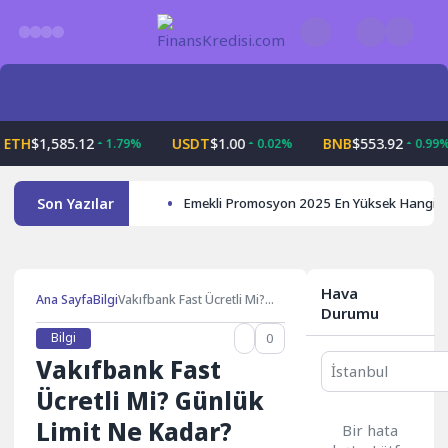
Skip
to
content
H
$1,585.12
USDT
$1.00
BNB
$553.92
1.79%
0.02%
0.99%
Son Yazılar
Emekli Promosyon 2025 En Yüksek Hangi 
Hava
Ana Sayfa
Bilgi
Vakıfbank Fast Ücretli Mi?
Durumu
Günlük Limit Ne Kadar? Fast
İptal Edilir Mi?
Bilgi
0
Vakıfbank Fast
Ücretli Mi? Günlük
Limit Ne Kadar?
Bir hata