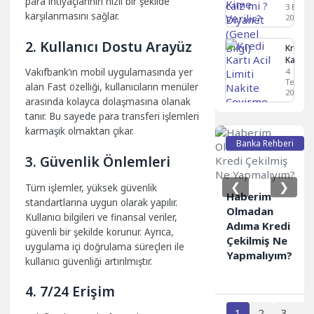
para ihtiyaçlarının hızlı bir şekilde
Diyane
3 Eylül
karşılanmasını sağlar.
2024
(Genel
Bilgi)
2. Kullanıcı Dostu Arayüz
Kredi
Kartı
Vakıfbank’ın mobil uygulamasında yer
Acil
4
Temmu
Limiti
alan Fast özelliği, kullanıcıların menüler
2025
Nakite
arasında kolayca dolaşmasına olanak
Çevirm
tanır. Bu sayede para transferi işlemleri
Yolları
karmaşık olmaktan çıkar.
Banka Rehberi
3. Güvenlik Önlemleri
❮
❯
Tüm işlemler, yüksek güvenlik
Haberim
standartlarına uygun olarak yapılır.
Olmadan
Kullanıcı bilgileri ve finansal veriler,
Adıma Kredi
güvenli bir şekilde korunur. Ayrıca,
Çekilmiş Ne
uygulama içi doğrulama süreçleri ile
Yapmalıyım?
kullanıcı güvenliği artırılmıştır.
4. 7/24 Erişim
1
2
3
4