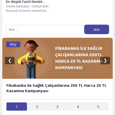
En düşük Faizli Devlet
Devlet bankaları, Türkiye'deki
Bankası Hangisi?
finansal sistemin önemli bir
parçasıdır. Faiz oranları, müşteri
deneyimleri ve avantajları
hakkında...
Arama:
Bilgi
❮
❯
Fibabanka ile Sağlık Çalışanlarına 200 TL Harca 20 TL
Kazanma Kampanyası
1
2
3
4
5