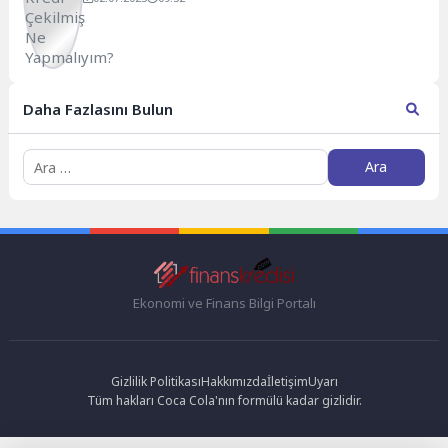
Daha Fazlasını Bulun
Arama:
Ekonomi ve Finans Bilgi Portalı
Gizlilik Politikası
Hakkımızda
İletişim
Uyarı
Tüm hakları Coca Cola'nın formülü kadar gizlidir.