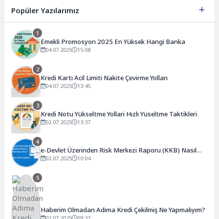
Popüler Yazılarımız
1
Emekli Promosyon 2025 En Yüksek Hangi Banka
04.07.2025
15:08
2
Kredi Kartı Acil Limiti Nakite Çevirme Yolları
04.07.2025
13:45
3
Kredi Notu Yükseltme Yollari Hızlı Yüseltme Taktikleri
02.07.2025
13:37
4
e-Devlet Üzerinden Risk Merkezi Raporu (KKB) Nasıl
Alınır? Adım Adım Rehber
02.07.2025
10:04
5
Haberim Olmadan Adıma Kredi Çekilmiş Ne Yapmalıyım?
02.07.2025
09:32