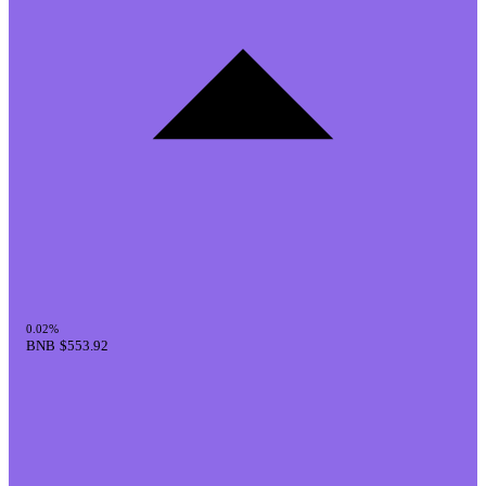
0.02%
BNB
$553.92