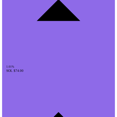
1.01%
SOL
$74.00