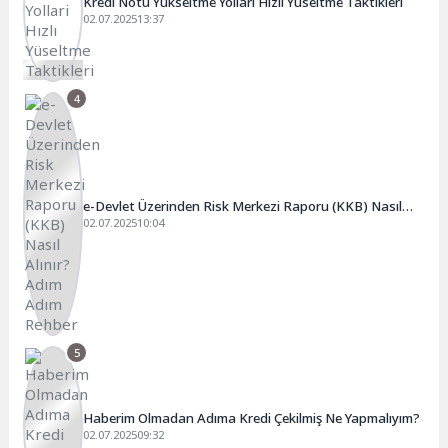
Kredi Notu Yükseltme Yollari Hızlı Yüseltme Taktikleri
02.07.2025
13:37
4
e-Devlet Üzerinden Risk Merkezi Raporu (KKB) Nasıl
Alınır? Adım Adım Rehber
02.07.2025
10:04
5
Haberim Olmadan Adıma Kredi Çekilmiş Ne Yapmalıyım?
02.07.2025
09:32