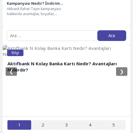
Kampanyası Nedir? İndirim
Akbank Rahat Taşın kampanyası
Kodu Nasıl Alınır?
hakkında avantajlar, koşullar,
indirim kodu alma yöntemleri ve
başvuru rehberine dair...
Arama:
Bilgi
Aktifbank N Kolay Banka Kartı Nedir? Avantajları
Nelerdir?
❮
❯
1
2
3
4
5