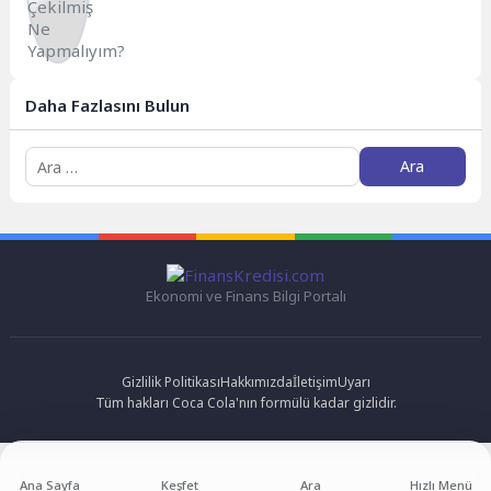
Daha Fazlasını Bulun
Arama:
Ekonomi ve Finans Bilgi Portalı
Gizlilik Politikası
Hakkımızda
İletişim
Uyarı
Tüm hakları Coca Cola'nın formülü kadar gizlidir.
Ana Sayfa
Keşfet
Ara
Hızlı Menü