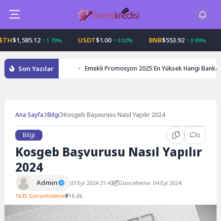
Skip
to
content
1,585.12
USDT
$1.00
BNB
$553.92
USD
1.79%
0.02%
0.99%
Son Yazılar
Emekli Promosyon 2025 En Yüksek Hangi Banka
Ana Sayfa
Bilgi
Kosgeb Başvurusu Nasıl Yapılır 2024
Bilgi
0
Kosgeb Başvurusu Nasıl Yapılır
2024
Admin
03 Eyl 2024 21:43
Güncelleme: 04 Eyl 2024
1635 Görüntüleme
16 dk.