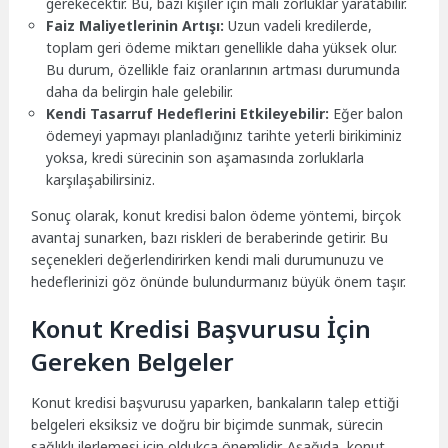
gerekecektir. Bu, bazı kişiler için mali zorluklar yaratabilir.
Faiz Maliyetlerinin Artışı:
Uzun vadeli kredilerde,
toplam geri ödeme miktarı genellikle daha yüksek olur.
Bu durum, özellikle faiz oranlarının artması durumunda
daha da belirgin hale gelebilir.
Kendi Tasarruf Hedeflerini Etkileyebilir:
Eğer balon
ödemeyi yapmayı planladığınız tarihte yeterli birikiminiz
yoksa, kredi sürecinin son aşamasında zorluklarla
karşılaşabilirsiniz.
Sonuç olarak, konut kredisi balon ödeme yöntemi, birçok
avantaj sunarken, bazı riskleri de beraberinde getirir. Bu
seçenekleri değerlendirirken kendi mali durumunuzu ve
hedeflerinizi göz önünde bulundurmanız büyük önem taşır.
Konut Kredisi Başvurusu İçin
Gereken Belgeler
Konut kredisi başvurusu yaparken, bankaların talep ettiği
belgeleri eksiksiz ve doğru bir biçimde sunmak, sürecin
sağlıklı ilerlemesi için oldukça önemlidir. Aşağıda, konut