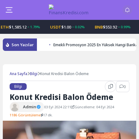
Skip
to
content
$1,585.12
USDT
$1.00
BNB
$553.92
USD
1.79%
0.02%
0.99%
Son Yazılar
Emekli Promosyon 2025 En Yüksek Hangi Banka
Ana Sayfa
Bilgi
Konut Kredisi Balon Ödeme
Bilgi
0
Konut Kredisi Balon Ödeme
Admin
03 Eyl 2024 22:11
Güncelleme: 04 Eyl 2024
1186 Görüntüleme
17 dk.