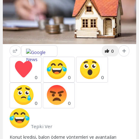
0
0
0
0
0
0
Tepki Ver
Konut kredisi, balon ödeme yöntemleri ve avantajları