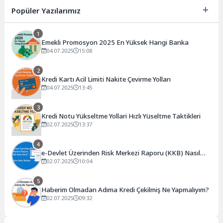
Popüler Yazılarımız
1
Emekli Promosyon 2025 En Yüksek Hangi Banka
04.07.2025
15:08
2
Kredi Kartı Acil Limiti Nakite Çevirme Yolları
04.07.2025
13:45
3
Kredi Notu Yükseltme Yollari Hızlı Yüseltme Taktikleri
02.07.2025
13:37
4
e-Devlet Üzerinden Risk Merkezi Raporu (KKB) Nasıl
Alınır? Adım Adım Rehber
02.07.2025
10:04
5
Haberim Olmadan Adıma Kredi Çekilmiş Ne Yapmalıyım?
02.07.2025
09:32