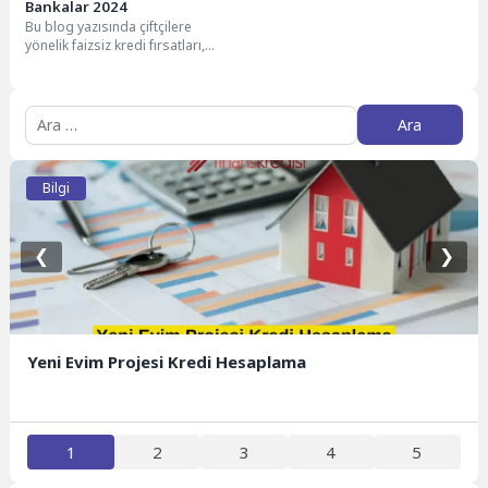
Bankalar 2024
Bu blog yazısında çiftçilere
yönelik faizsiz kredi fırsatları,
başvuru süreçleri ve avantajları
detaylarıyla ele alınıyor....
Arama:
Bilgi
❮
❯
Yeni Evim Projesi Kredi Hesaplama
1
2
3
4
5