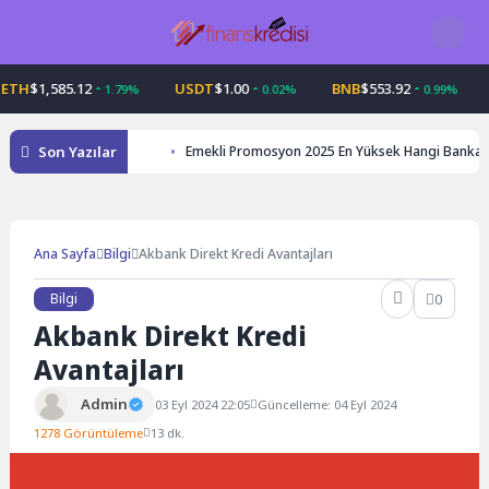
Skip
to
content
$1,585.12
USDT
$1.00
BNB
$553.92
US
1.79%
0.02%
0.99%
Son Yazılar
Emekli Promosyon 2025 En Yüksek Hangi Banka
Ana Sayfa
Bilgi
Akbank Direkt Kredi Avantajları
Bilgi
0
Akbank Direkt Kredi
Avantajları
Admin
03 Eyl 2024 22:05
Güncelleme: 04 Eyl 2024
1278 Görüntüleme
13 dk.