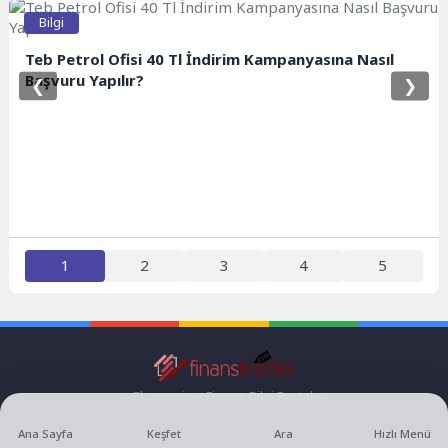
Bilgi
Teb Petrol Ofisi 40 Tl İndirim Kampanyasına Nasıl
Başvuru Yapılır?
❮
❯
1
2
3
4
5
Ekonomi ve Finans Bilgi Portalı
Ana Sayfa
Keşfet
Ara
Hızlı Menü