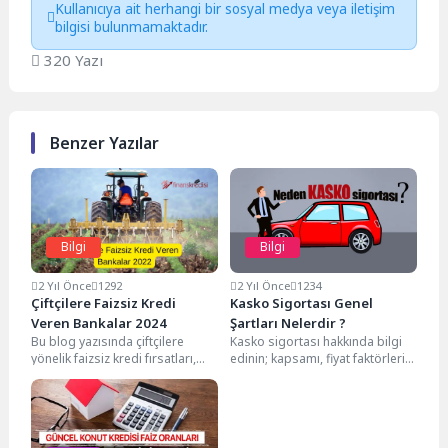
Kullanıcıya ait herhangi bir sosyal medya veya iletişim
bilgisi bulunmamaktadır.
320 Yazı
Benzer Yazılar
Bilgi
Bilgi
2 Yıl Önce
1292
2 Yıl Önce
1234
Çiftçilere Faizsiz Kredi
Kasko Sigortası Genel
Veren Bankalar 2024
Şartları Nelerdir ?
Bu blog yazısında çiftçilere
Kasko sigortası hakkında bilgi
yönelik faizsiz kredi fırsatları,
edinin; kapsamı, fiyat faktörleri,
başvuru süreçleri ve avantajları
tazminat süreci ve
detaylarıyla ele alınıyor....
avantaj/dezavantajlarıyla ilgili
detayları keşfedin.Kasko...