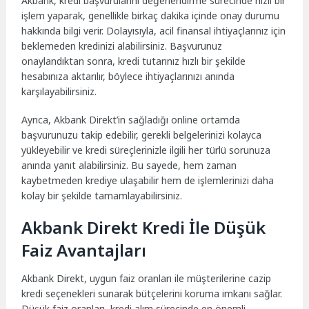
Akbank, kredi başvurularını değerlendirme sürecinde hızlı bir
işlem yaparak, genellikle birkaç dakika içinde onay durumu
hakkında bilgi verir. Dolayısıyla, acil finansal ihtiyaçlarınız için
beklemeden kredinizi alabilirsiniz. Başvurunuz
onaylandıktan sonra, kredi tutarınız hızlı bir şekilde
hesabınıza aktarılır, böylece ihtiyaçlarınızı anında
karşılayabilirsiniz.
Ayrıca, Akbank Direkt’in sağladığı online ortamda
başvurunuzu takip edebilir, gerekli belgelerinizi kolayca
yükleyebilir ve kredi süreçlerinizle ilgili her türlü sorunuza
anında yanıt alabilirsiniz. Bu sayede, hem zaman
kaybetmeden krediye ulaşabilir hem de işlemlerinizi daha
kolay bir şekilde tamamlayabilirsiniz.
Akbank Direkt Kredi İle Düşük
Faiz Avantajları
Akbank Direkt, uygun faiz oranları ile müşterilerine cazip
kredi seçenekleri sunarak bütçelerini koruma imkanı sağlar.
Düşük faiz oranları, kredi alım sürecinde en önemli