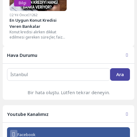
Bilgi
2 Yıl Önce
1262
En Uygun Konut Kredisi
Veren Bankalar
Konut kredisi alırken dikkat
edilmesi gereken süreçler, faiz
oranları ve hesaplama araçları
hakkında kapsamlı bir...
Hava Durumu
Ara
Bir hata oluştu. Lütfen tekrar deneyin.
Youtube Kanalımız
Facebook