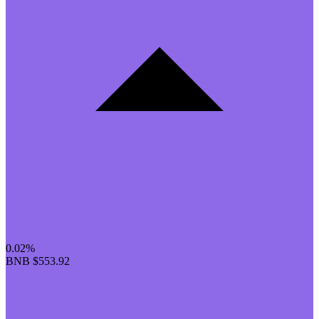
0.02%
BNB
$553.92