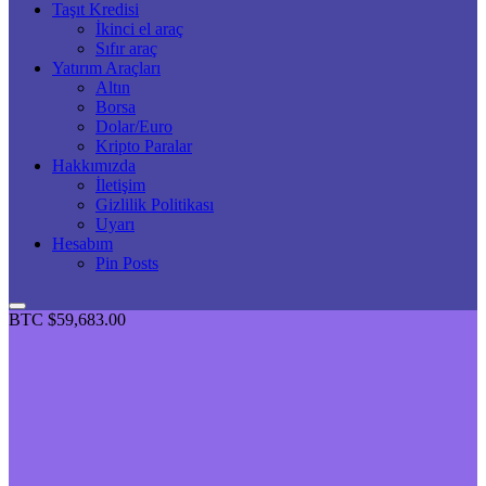
Taşıt Kredisi
İkinci el araç
Sıfır araç
Yatırım Araçları
Altın
Borsa
Dolar/Euro
Kripto Paralar
Hakkımızda
İletişim
Gizlilik Politikası
Uyarı
Hesabım
Pin Posts
BTC
$59,683.00