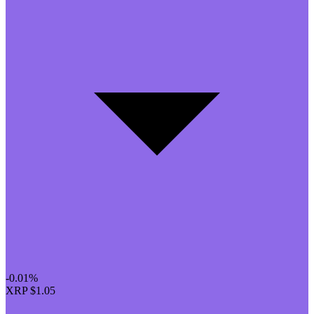
-0.01%
XRP
$1.05