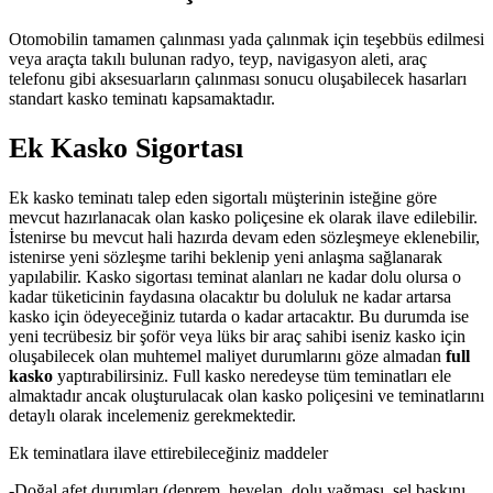
Otomobilin tamamen çalınması yada çalınmak için teşebbüs edilmesi
veya araçta takılı bulunan radyo, teyp, navigasyon aleti, araç
telefonu gibi aksesuarların çalınması sonucu oluşabilecek hasarları
standart kasko teminatı kapsamaktadır.
Ek Kasko Sigortası
Ek kasko teminatı talep eden sigortalı müşterinin isteğine göre
mevcut hazırlanacak olan kasko poliçesine ek olarak ilave edilebilir.
İstenirse bu mevcut hali hazırda devam eden sözleşmeye eklenebilir,
istenirse yeni sözleşme tarihi beklenip yeni anlaşma sağlanarak
yapılabilir. Kasko sigortası teminat alanları ne kadar dolu olursa o
kadar tüketicinin faydasına olacaktır bu doluluk ne kadar artarsa
kasko için ödeyeceğiniz tutarda o kadar artacaktır. Bu durumda ise
yeni tecrübesiz bir şoför veya lüks bir araç sahibi iseniz kasko için
oluşabilecek olan muhtemel maliyet durumlarını göze almadan
full
kasko
yaptırabilirsiniz. Full kasko neredeyse tüm teminatları ele
almaktadır ancak oluşturulacak olan kasko poliçesini ve teminatlarını
detaylı olarak incelemeniz gerekmektedir.
Ek teminatlara ilave ettirebileceğiniz maddeler
-Doğal afet durumları (deprem, heyelan, dolu yağması, sel baskını