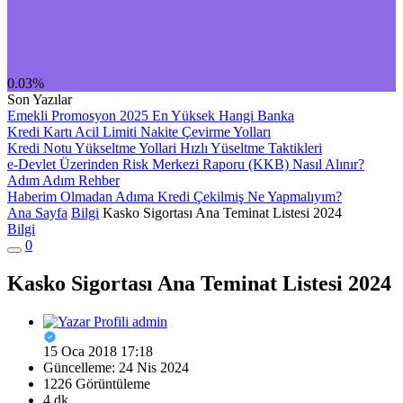
0.03%
Son Yazılar
Emekli Promosyon 2025 En Yüksek Hangi Banka
Kredi Kartı Acil Limiti Nakite Çevirme Yolları
Kredi Notu Yükseltme Yollari Hızlı Yüseltme Taktikleri
e-Devlet Üzerinden Risk Merkezi Raporu (KKB) Nasıl Alınır?
Adım Adım Rehber
Haberim Olmadan Adıma Kredi Çekilmiş Ne Yapmalıyım?
Ana Sayfa
Bilgi
Kasko Sigortası Ana Teminat Listesi 2024
Bilgi
0
Kasko Sigortası Ana Teminat Listesi 2024
admin
15 Oca 2018 17:18
Güncelleme: 24 Nis 2024
1226 Görüntüleme
4 dk.