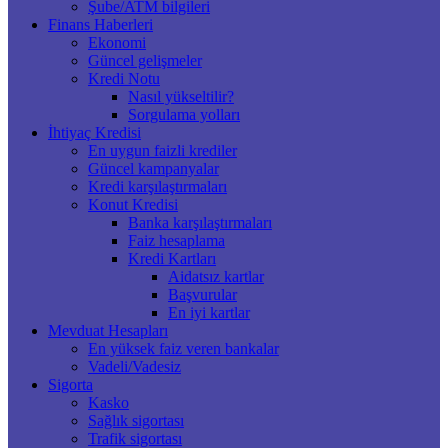
Şube/ATM bilgileri
Finans Haberleri
Ekonomi
Güncel gelişmeler
Kredi Notu
Nasıl yükseltilir?
Sorgulama yolları
İhtiyaç Kredisi
En uygun faizli krediler
Güncel kampanyalar
Kredi karşılaştırmaları
Konut Kredisi
Banka karşılaştırmaları
Faiz hesaplama
Kredi Kartları
Aidatsız kartlar
Başvurular
En iyi kartlar
Mevduat Hesapları
En yüksek faiz veren bankalar
Vadeli/Vadesiz
Sigorta
Kasko
Sağlık sigortası
Trafik sigortası