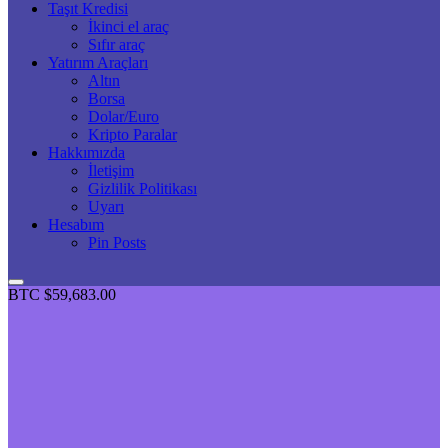
Taşıt Kredisi
İkinci el araç
Sıfır araç
Yatırım Araçları
Altın
Borsa
Dolar/Euro
Kripto Paralar
Hakkımızda
İletişim
Gizlilik Politikası
Uyarı
Hesabım
Pin Posts
BTC
$59,683.00