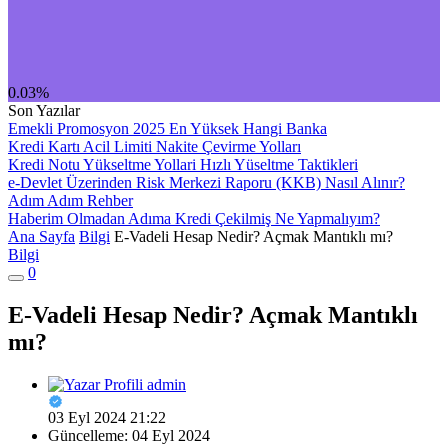
0.03%
Son Yazılar
Emekli Promosyon 2025 En Yüksek Hangi Banka
Kredi Kartı Acil Limiti Nakite Çevirme Yolları
Kredi Notu Yükseltme Yollari Hızlı Yüseltme Taktikleri
e-Devlet Üzerinden Risk Merkezi Raporu (KKB) Nasıl Alınır?
Adım Adım Rehber
Haberim Olmadan Adıma Kredi Çekilmiş Ne Yapmalıyım?
Ana Sayfa
Bilgi
E-Vadeli Hesap Nedir? Açmak Mantıklı mı?
Bilgi
0
E-Vadeli Hesap Nedir? Açmak Mantıklı
mı?
admin
03 Eyl 2024 21:22
Güncelleme: 04 Eyl 2024