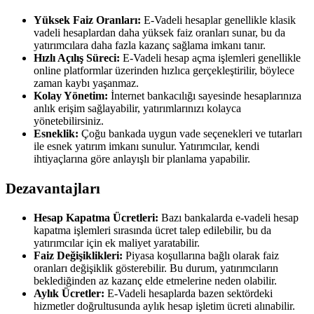
Yüksek Faiz Oranları:
E-Vadeli hesaplar genellikle klasik
vadeli hesaplardan daha yüksek faiz oranları sunar, bu da
yatırımcılara daha fazla kazanç sağlama imkanı tanır.
Hızlı Açılış Süreci:
E-Vadeli hesap açma işlemleri genellikle
online platformlar üzerinden hızlıca gerçekleştirilir, böylece
zaman kaybı yaşanmaz.
Kolay Yönetim:
İnternet bankacılığı sayesinde hesaplarınıza
anlık erişim sağlayabilir, yatırımlarınızı kolayca
yönetebilirsiniz.
Esneklik:
Çoğu bankada uygun vade seçenekleri ve tutarları
ile esnek yatırım imkanı sunulur. Yatırımcılar, kendi
ihtiyaçlarına göre anlayışlı bir planlama yapabilir.
Dezavantajları
Hesap Kapatma Ücretleri:
Bazı bankalarda e-vadeli hesap
kapatma işlemleri sırasında ücret talep edilebilir, bu da
yatırımcılar için ek maliyet yaratabilir.
Faiz Değişiklikleri:
Piyasa koşullarına bağlı olarak faiz
oranları değişiklik gösterebilir. Bu durum, yatırımcıların
beklediğinden az kazanç elde etmelerine neden olabilir.
Aylık Ücretler:
E-Vadeli hesaplarda bazen sektördeki
hizmetler doğrultusunda aylık hesap işletim ücreti alınabilir.