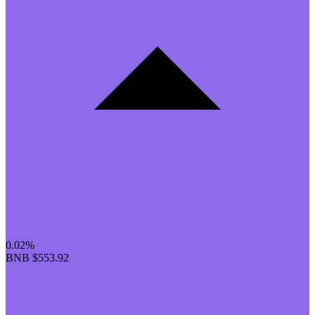
0.02%
BNB
$553.92