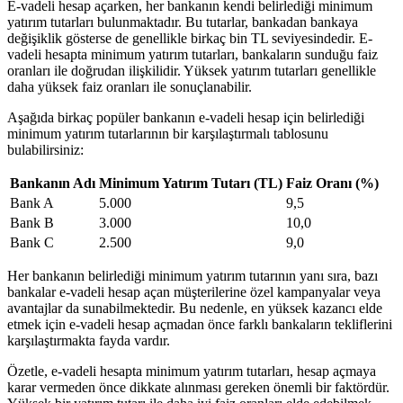
E-vadeli hesap açarken, her bankanın kendi belirlediği minimum
yatırım tutarları bulunmaktadır. Bu tutarlar, bankadan bankaya
değişiklik gösterse de genellikle birkaç bin TL seviyesindedir. E-
vadeli hesapta minimum yatırım tutarları, bankaların sunduğu faiz
oranları ile doğrudan ilişkilidir. Yüksek yatırım tutarları genellikle
daha yüksek faiz oranları ile sonuçlanabilir.
Aşağıda birkaç popüler bankanın e-vadeli hesap için belirlediği
minimum yatırım tutarlarının bir karşılaştırmalı tablosunu
bulabilirsiniz:
Bankanın Adı
Minimum Yatırım Tutarı (TL)
Faiz Oranı (%)
Bank A
5.000
9,5
Bank B
3.000
10,0
Bank C
2.500
9,0
Her bankanın belirlediği minimum yatırım tutarının yanı sıra, bazı
bankalar e-vadeli hesap açan müşterilerine özel kampanyalar veya
avantajlar da sunabilmektedir. Bu nedenle, en yüksek kazancı elde
etmek için e-vadeli hesap açmadan önce farklı bankaların tekliflerini
karşılaştırmakta fayda vardır.
Özetle, e-vadeli hesapta minimum yatırım tutarları, hesap açmaya
karar vermeden önce dikkate alınması gereken önemli bir faktördür.