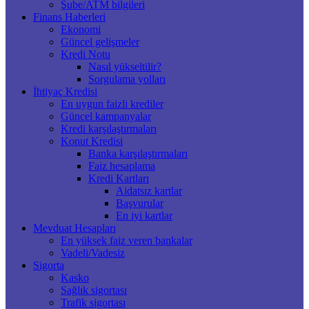
Şube/ATM bilgileri
Finans Haberleri
Ekonomi
Güncel gelişmeler
Kredi Notu
Nasıl yükseltilir?
Sorgulama yolları
İhtiyaç Kredisi
En uygun faizli krediler
Güncel kampanyalar
Kredi karşılaştırmaları
Konut Kredisi
Banka karşılaştırmaları
Faiz hesaplama
Kredi Kartları
Aidatsız kartlar
Başvurular
En iyi kartlar
Mevduat Hesapları
En yüksek faiz veren bankalar
Vadeli/Vadesiz
Sigorta
Kasko
Sağlık sigortası
Trafik sigortası