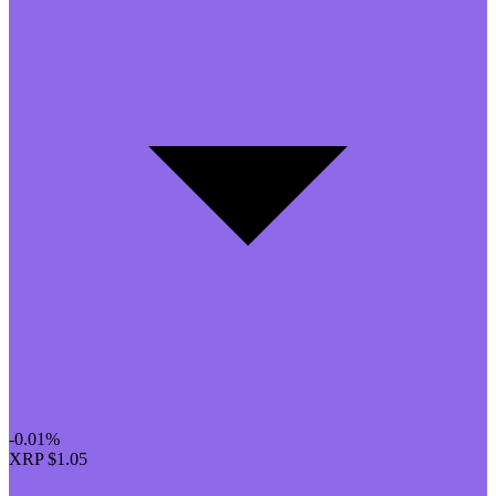
-0.01%
XRP
$1.05