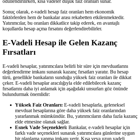
ödüllendirilirken, kısa vadeler düşük faiz oranları sunar.
Sonuç olarak, e-vadeli hesap faiz oranları hem ekonomik
faktörlerden hem de bankalar arası rekabetten etkilenmektedir.
Yatırımcılar, bu oranları dikkatlice takip ederek, en avantajlı
koşullarda hesap açma fırsatını değerlendirebilirler.
E-Vadeli Hesap ile Gelen Kazanç
Fırsatları
E-vadeli hesaplar, yatırımcılara belirli bir süre için mevduatlarını
değerlendirme imkanı sunarak kazanç fırsatları yaratır. Bu hesap
türü, genellikle bankaların sunduğu yüksek faiz oranları ile dikkat
çeker. E-vadeli hesaplar aracılığıyla elde edilebilecek kazanç
fırsatlarını daha iyi anlamak için aşağıdaki unsurları göz önünde
bulundurmak önemlidir:
Yüksek Faiz Oranları:
E-vadeli hesaplarla, geleneksel
mevduat hesaplarına göre daha yüksek faiz oranlarından
yararlanmak mümkündür. Bu, yatırımcıların daha fazla kazanç
elde etmesine olanak sağlar.
Esnek Vade Seçenekleri:
Bankalar, e-vadeli hesaplar için
farklı vade seçenekleri sunarak yatırımcılara günlerine uygun
bir planlama yapma imkanı verir. Kısa veya uzun vadeli