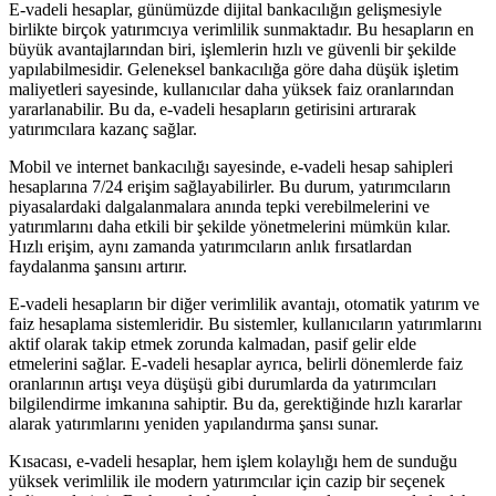
E-vadeli hesaplar, günümüzde dijital bankacılığın gelişmesiyle
birlikte birçok yatırımcıya verimlilik sunmaktadır. Bu hesapların en
büyük avantajlarından biri, işlemlerin hızlı ve güvenli bir şekilde
yapılabilmesidir. Geleneksel bankacılığa göre daha düşük işletim
maliyetleri sayesinde, kullanıcılar daha yüksek faiz oranlarından
yararlanabilir. Bu da, e-vadeli hesapların getirisini artırarak
yatırımcılara kazanç sağlar.
Mobil ve internet bankacılığı sayesinde, e-vadeli hesap sahipleri
hesaplarına 7/24 erişim sağlayabilirler. Bu durum, yatırımcıların
piyasalardaki dalgalanmalara anında tepki verebilmelerini ve
yatırımlarını daha etkili bir şekilde yönetmelerini mümkün kılar.
Hızlı erişim, aynı zamanda yatırımcıların anlık fırsatlardan
faydalanma şansını artırır.
E-vadeli hesapların bir diğer verimlilik avantajı, otomatik yatırım ve
faiz hesaplama sistemleridir. Bu sistemler, kullanıcıların yatırımlarını
aktif olarak takip etmek zorunda kalmadan, pasif gelir elde
etmelerini sağlar. E-vadeli hesaplar ayrıca, belirli dönemlerde faiz
oranlarının artışı veya düşüşü gibi durumlarda da yatırımcıları
bilgilendirme imkanına sahiptir. Bu da, gerektiğinde hızlı kararlar
alarak yatırımlarını yeniden yapılandırma şansı sunar.
Kısacası, e-vadeli hesaplar, hem işlem kolaylığı hem de sunduğu
yüksek verimlilik ile modern yatırımcılar için cazip bir seçenek