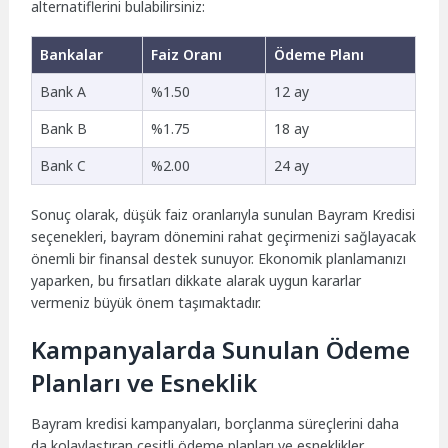
alternatiflerini bulabilirsiniz:
Bankalar
Faiz Oranı
Ödeme Planı
Bank A
%1.50
12 ay
Bank B
%1.75
18 ay
Bank C
%2.00
24 ay
Sonuç olarak, düşük faiz oranlarıyla sunulan Bayram Kredisi
seçenekleri, bayram dönemini rahat geçirmenizi sağlayacak
önemli bir finansal destek sunuyor. Ekonomik planlamanızı
yaparken, bu fırsatları dikkate alarak uygun kararlar
vermeniz büyük önem taşımaktadır.
Kampanyalarda Sunulan Ödeme
Planları ve Esneklik
Bayram kredisi kampanyaları, borçlanma süreçlerini daha
da kolaylaştıran çeşitli ödeme planları ve esneklikler