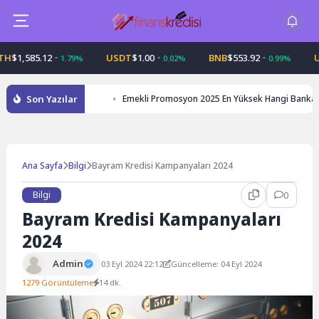
Skip
to
content
,585.12
USDT
$1.00
BNB
$553.92
USDC
1.79%
0.02%
0.99%
Son Yazılar
Emekli Promosyon 2025 En Yüksek Hangi Banka
Ana Sayfa
Bilgi
Bayram Kredisi Kampanyaları 2024
Bilgi
0
Bayram Kredisi Kampanyaları
2024
Admin
03 Eyl 2024 22:12
Güncelleme: 04 Eyl 2024
1279 Görüntüleme
14 dk.