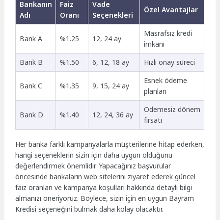
Bankanın
Faiz
Vade
Özel Avantajlar
Adı
Oranı
Seçenekleri
Masrafsız kredi
Bank A
%1.25
12, 24 ay
imkanı
Bank B
%1.50
6, 12, 18 ay
Hızlı onay süreci
Esnek ödeme
Bank C
%1.35
9, 15, 24 ay
planları
Ödemesiz dönem
Bank D
%1.40
12, 24, 36 ay
fırsatı
Her banka farklı kampanyalarla müşterilerine hitap ederken,
hangi seçeneklerin sizin için daha uygun olduğunu
değerlendirmek önemlidir. Yapacağınız başvurular
öncesinde bankaların web sitelerini ziyaret ederek güncel
faiz oranları ve kampanya koşulları hakkında detaylı bilgi
almanızı öneriyoruz. Böylece, sizin için en uygun Bayram
Kredisi seçeneğini bulmak daha kolay olacaktır.