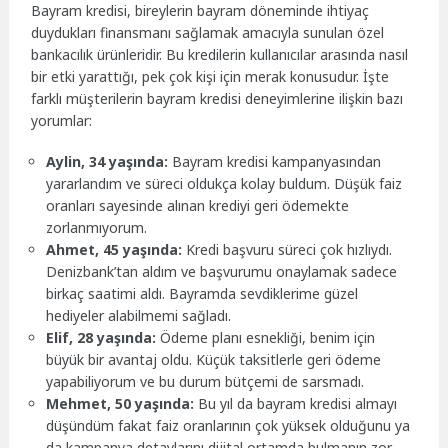
Bayram kredisi, bireylerin bayram döneminde ihtiyaç
duydukları finansmanı sağlamak amacıyla sunulan özel
bankacılık ürünleridir. Bu kredilerin kullanıcılar arasında nasıl
bir etki yarattığı, pek çok kişi için merak konusudur. İşte
farklı müşterilerin bayram kredisi deneyimlerine ilişkin bazı
yorumlar:
Aylin, 34 yaşında:
Bayram kredisi kampanyasından
yararlandım ve süreci oldukça kolay buldum. Düşük faiz
oranları sayesinde alınan krediyi geri ödemekte
zorlanmıyorum.
Ahmet, 45 yaşında:
Kredi başvuru süreci çok hızlıydı.
Denizbank’tan aldım ve başvurumu onaylamak sadece
birkaç saatimi aldı. Bayramda sevdiklerime güzel
hediyeler alabilmemi sağladı.
Elif, 28 yaşında:
Ödeme planı esnekliği, benim için
büyük bir avantaj oldu. Küçük taksitlerle geri ödeme
yapabiliyorum ve bu durum bütçemi de sarsmadı.
Mehmet, 50 yaşında:
Bu yıl da bayram kredisi almayı
düşündüm fakat faiz oranlarının çok yüksek olduğunu ya
da kampanya detaylarını dijital ortamda bulmanın zor