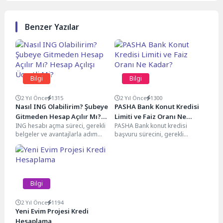
Benzer Yazılar
Bilgi
Bilgi
2 Yıl Önce
1315
2 Yıl Önce
1300
Nasıl ING Olabilirim? Şubeye
PASHA Bank Konut Kredisi
Gitmeden Hesap Açılır Mı?
Limiti ve Faiz Oranı Ne
ING hesabı açma süreci, gerekli
PASHA Bank konut kredisi
Hesap Açılışı Ücretli Mi?
Kadar?
belgeler ve avantajlarla adım
başvuru sürecini, gerekli
adım kılavuz. Online hesap
belgeleri, faiz oranlarını ve
açmanın kolaylıklarını...
avantajlarıyla birlikte detaylı bir...
Bilgi
2 Yıl Önce
1194
Yeni Evim Projesi Kredi
Hesaplama