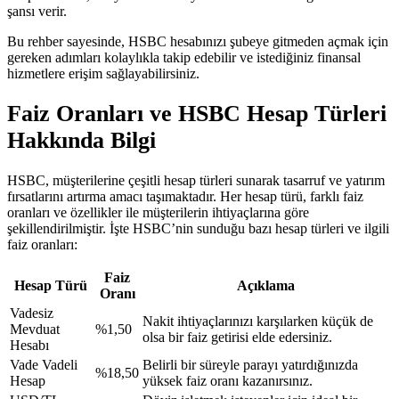
şansı verir.
Bu rehber sayesinde, HSBC hesabınızı şubeye gitmeden açmak için
gereken adımları kolaylıkla takip edebilir ve istediğiniz finansal
hizmetlere erişim sağlayabilirsiniz.
Faiz Oranları ve HSBC Hesap Türleri
Hakkında Bilgi
HSBC, müşterilerine çeşitli hesap türleri sunarak tasarruf ve yatırım
fırsatlarını artırma amacı taşımaktadır. Her hesap türü, farklı faiz
oranları ve özellikler ile müşterilerin ihtiyaçlarına göre
şekillendirilmiştir. İşte HSBC’nin sunduğu bazı hesap türleri ve ilgili
faiz oranları:
Faiz
Hesap Türü
Açıklama
Oranı
Vadesiz
Nakit ihtiyaçlarınızı karşılarken küçük de
Mevduat
%1,50
olsa bir faiz getirisi elde edersiniz.
Hesabı
Vade Vadeli
Belirli bir süreyle parayı yatırdığınızda
%18,50
Hesap
yüksek faiz oranı kazanırsınız.