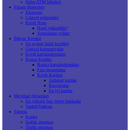
Şube/ATM bilgileri
Finans Haberleri
Ekonomi
Güncel gelişmeler
Kredi Notu
Nasıl yükseltilir?
Sorgulama yolları
İhtiyaç Kredisi
En uygun faizli krediler
Güncel kampanyalar
Kredi karşılaştırmaları
Konut Kredisi
Banka karşılaştırmaları
Faiz hesaplama
Kredi Kartları
Aidatsız kartlar
Başvurular
En iyi kartlar
Mevduat Hesapları
En yüksek faiz veren bankalar
Vadeli/Vadesiz
Sigorta
Kasko
Sağlık sigortası
Trafik sigortası