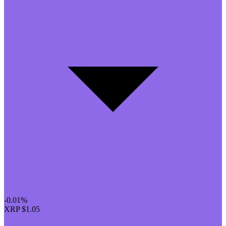
-0.01%
XRP
$1.05