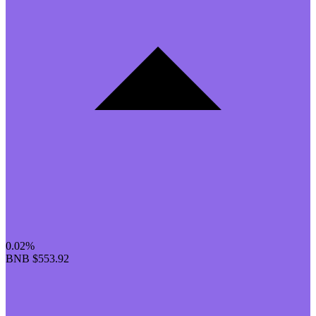
0.02%
BNB
$553.92