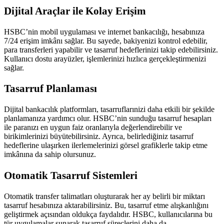
Dijital Araçlar ile Kolay Erişim
HSBC’nin mobil uygulaması ve internet bankacılığı, hesabınıza
7/24 erişim imkânı sağlar. Bu sayede, bakiyenizi kontrol edebilir,
para transferleri yapabilir ve tasarruf hedeflerinizi takip edebilirsiniz.
Kullanıcı dostu arayüzler, işlemlerinizi hızlıca gerçekleştirmenizi
sağlar.
Tasarruf Planlaması
Dijital bankacılık platformları, tasarruflarınizi daha etkili bir şekilde
planlamanıza yardımcı olur. HSBC’nin sunduğu tasarruf hesapları
ile paranızı en uygun faiz oranlarıyla değerlendirebilir ve
birikimlerinizi büyütebilirsiniz. Ayrıca, belirlediğiniz tasarruf
hedeflerine ulaşırken ilerlemelerinizi görsel grafiklerle takip etme
imkânına da sahip olursunuz.
Otomatik Tasarruf Sistemleri
Otomatik transfer talimatları oluşturarak her ay belirli bir miktarı
tasarruf hesabınıza aktarabilirsiniz. Bu, tasarruf etme alışkanlığını
geliştirmek açısından oldukça faydalıdır. HSBC, kullanıcılarına bu
tür uygulamalar sunarak tasarruf süreçlerini daha da