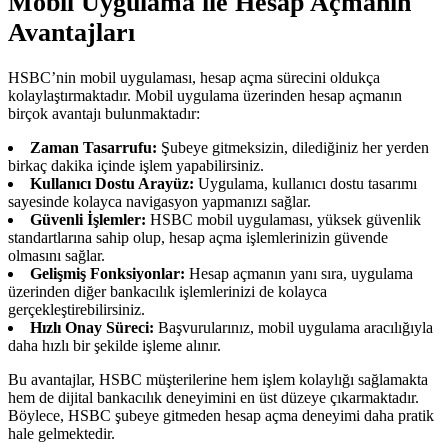
Mobil Uygulama ile Hesap Açmanın
Avantajları
HSBC’nin mobil uygulaması, hesap açma sürecini oldukça
kolaylaştırmaktadır. Mobil uygulama üzerinden hesap açmanın
birçok avantajı bulunmaktadır:
Zaman Tasarrufu:
Şubeye gitmeksizin, dilediğiniz her yerden
birkaç dakika içinde işlem yapabilirsiniz.
Kullanıcı Dostu Arayüz:
Uygulama, kullanıcı dostu tasarımı
sayesinde kolayca navigasyon yapmanızı sağlar.
Güvenli İşlemler:
HSBC mobil uygulaması, yüksek güvenlik
standartlarına sahip olup, hesap açma işlemlerinizin güvende
olmasını sağlar.
Gelişmiş Fonksiyonlar:
Hesap açmanın yanı sıra, uygulama
üzerinden diğer bankacılık işlemlerinizi de kolayca
gerçekleştirebilirsiniz.
Hızlı Onay Süreci:
Başvurularınız, mobil uygulama aracılığıyla
daha hızlı bir şekilde işleme alınır.
Bu avantajlar, HSBC müşterilerine hem işlem kolaylığı sağlamakta
hem de dijital bankacılık deneyimini en üst düzeye çıkarmaktadır.
Böylece, HSBC şubeye gitmeden hesap açma deneyimi daha pratik
hale gelmektedir.