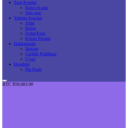
Taşıt Kredisi
İkinci el araç
Sıfır araç
Yatırım Araçları
Altın
Borsa
Dolar/Euro
Kripto Paralar
Hakkımızda
İletişim
Gizlilik Politikası
Uyarı
Hesabım
Pin Posts
BTC
$59,683.00