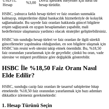
USD/TL
Döviz işletmek isteyenler için ideal bir
%3,00
Hesap
hesap türüdür.
HSBC, yalnızca farklı hesap türleri ve faiz oranları sunmakla
kalmayıp, müşterilerine dijital bankacılık hizmetleriyle de kolaylık
sağlamaktadır. Bu sayede faiz oranları hakkında güncel bilgilere
erişim sağlayarak en uygun hesaplamaları yapabilir, mali
hedeflerinize ulaşmanıza yardımcı olacak stratejiler geliştirebilirsiniz.
HSBC’nin sunduğu hesap türleri ve faiz oranları ile ilgili sürekli
güncellemeler yapılmakta olduğundan, en son bilgilere ulaşmak için
HSBC’nin resmi web sitesini takip etmek önemlidir. Bu, %18,50
faiz oranından yararlanmak için de geçerlidir; çünkü bu oran, vade
süresine ve müşteri profilinize göre değişiklik gösterebilir.
HSBC İle %18,50 Faiz Oranı Nasıl
Elde Edilir?
HSBC, sunduğu cazip faiz oranları ile tasarruf sahiplerine hitap
etmektedir. %18,50 faiz oranından yararlanmak için bazı adımları
dikkatlice izlemeniz gerekmektedir:
1. Hesap Türünü Seçin