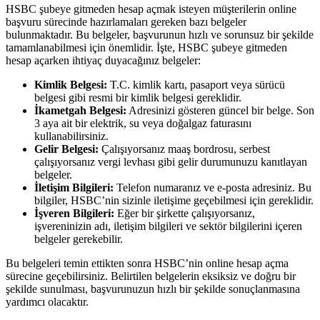
HSBC şubeye gitmeden hesap açmak isteyen müşterilerin online
başvuru sürecinde hazırlamaları gereken bazı belgeler
bulunmaktadır. Bu belgeler, başvurunun hızlı ve sorunsuz bir şekilde
tamamlanabilmesi için önemlidir. İşte, HSBC şubeye gitmeden
hesap açarken ihtiyaç duyacağınız belgeler:
Kimlik Belgesi:
T.C. kimlik kartı, pasaport veya sürücü
belgesi gibi resmi bir kimlik belgesi gereklidir.
İkametgah Belgesi:
Adresinizi gösteren güncel bir belge. Son
3 aya ait bir elektrik, su veya doğalgaz faturasını
kullanabilirsiniz.
Gelir Belgesi:
Çalışıyorsanız maaş bordrosu, serbest
çalışıyorsanız vergi levhası gibi gelir durumunuzu kanıtlayan
belgeler.
İletişim Bilgileri:
Telefon numaranız ve e-posta adresiniz. Bu
bilgiler, HSBC’nin sizinle iletişime geçebilmesi için gereklidir.
İşveren Bilgileri:
Eğer bir şirkette çalışıyorsanız,
işvereninizin adı, iletişim bilgileri ve sektör bilgilerini içeren
belgeler gerekebilir.
Bu belgeleri temin ettikten sonra HSBC’nin online hesap açma
sürecine geçebilirsiniz. Belirtilen belgelerin eksiksiz ve doğru bir
şekilde sunulması, başvurunuzun hızlı bir şekilde sonuçlanmasına
yardımcı olacaktır.