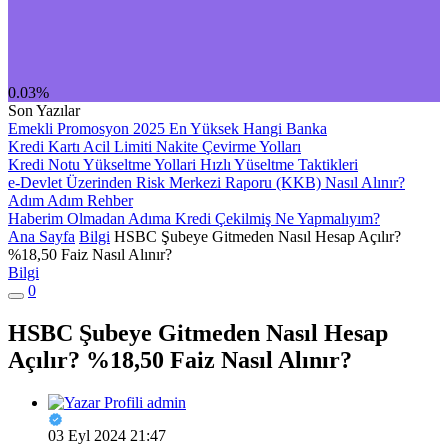
0.03%
Son Yazılar
Emekli Promosyon 2025 En Yüksek Hangi Banka
Kredi Kartı Acil Limiti Nakite Çevirme Yolları
Kredi Notu Yükseltme Yollari Hızlı Yüseltme Taktikleri
e-Devlet Üzerinden Risk Merkezi Raporu (KKB) Nasıl Alınır?
Adım Adım Rehber
Haberim Olmadan Adıma Kredi Çekilmiş Ne Yapmalıyım?
Ana Sayfa
Bilgi
HSBC Şubeye Gitmeden Nasıl Hesap Açılır?
%18,50 Faiz Nasıl Alınır?
Bilgi
0
HSBC Şubeye Gitmeden Nasıl Hesap
Açılır? %18,50 Faiz Nasıl Alınır?
admin
03 Eyl 2024 21:47