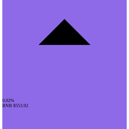
0.02%
BNB
$553.92