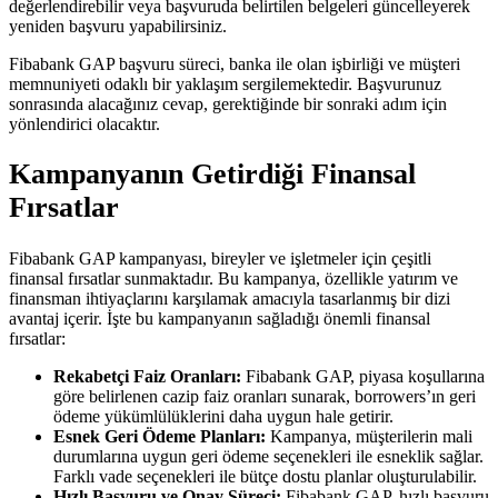
değerlendirebilir veya başvuruda belirtilen belgeleri güncelleyerek
yeniden başvuru yapabilirsiniz.
Fibabank GAP başvuru süreci, banka ile olan işbirliği ve müşteri
memnuniyeti odaklı bir yaklaşım sergilemektedir. Başvurunuz
sonrasında alacağınız cevap, gerektiğinde bir sonraki adım için
yönlendirici olacaktır.
Kampanyanın Getirdiği Finansal
Fırsatlar
Fibabank GAP kampanyası, bireyler ve işletmeler için çeşitli
finansal fırsatlar sunmaktadır. Bu kampanya, özellikle yatırım ve
finansman ihtiyaçlarını karşılamak amacıyla tasarlanmış bir dizi
avantaj içerir. İşte bu kampanyanın sağladığı önemli finansal
fırsatlar:
Rekabetçi Faiz Oranları:
Fibabank GAP, piyasa koşullarına
göre belirlenen cazip faiz oranları sunarak, borrowers’ın geri
ödeme yükümlülüklerini daha uygun hale getirir.
Esnek Geri Ödeme Planları:
Kampanya, müşterilerin mali
durumlarına uygun geri ödeme seçenekleri ile esneklik sağlar.
Farklı vade seçenekleri ile bütçe dostu planlar oluşturulabilir.
Hızlı Başvuru ve Onay Süreci:
Fibabank GAP, hızlı başvuru