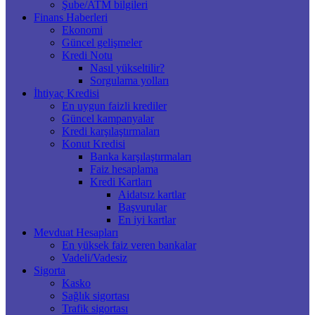
Şube/ATM bilgileri
Finans Haberleri
Ekonomi
Güncel gelişmeler
Kredi Notu
Nasıl yükseltilir?
Sorgulama yolları
İhtiyaç Kredisi
En uygun faizli krediler
Güncel kampanyalar
Kredi karşılaştırmaları
Konut Kredisi
Banka karşılaştırmaları
Faiz hesaplama
Kredi Kartları
Aidatsız kartlar
Başvurular
En iyi kartlar
Mevduat Hesapları
En yüksek faiz veren bankalar
Vadeli/Vadesiz
Sigorta
Kasko
Sağlık sigortası
Trafik sigortası