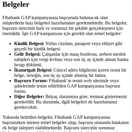
Belgeler
Fibabank GAP kampanyasına başvuruda bulunacak olan
müşterilerin bazı belgeleri hazırlamaları gerekmektedir. Bu belgeler,
başvuru sürecinin hızlı ve sorunsuz bir şekilde gerçekleşmesi için
önemlidir. İşte GAP kampanyası için gerekli olan temel belgeler:
Kimlik Belgesi:
Nüfus cüzdanı, pasaport veya ehliyet gibi
geçerli bir kimlik belgesi.
Gelir Belgesi:
Çalışanlar için maaş bordrosu, serbest meslek
sahipleri için vergi levhası veya son üç ay içinde alınan banka
hesap dökümü.
İkametgah Belgesi:
Güncel adres bilgilerini içeren resmi bir
belge, örneğin, son üç ay içinde alınmış bir fatura.
Başvuru Formu:
Fibabank’ın resmi web sitesinde veya
şubelerinde temin edilebilen GAP kampanyasına başvuru
formu.
Diğer Belgeler:
İhtiyaç durumuna göre, teminat göstermeniz
gerekebilir. Bu durumda, ilgili belgeleri de hazırlamanız
gerekecektir.
Yukarıda belirtilen belgeler, Fibabank GAP kampanyasına
başvururken istenen temel belgeler olup, başvuru sırasında bankanın
ek belge talepleri olabilmektedir. Başvuru sürecinin sorunsuz