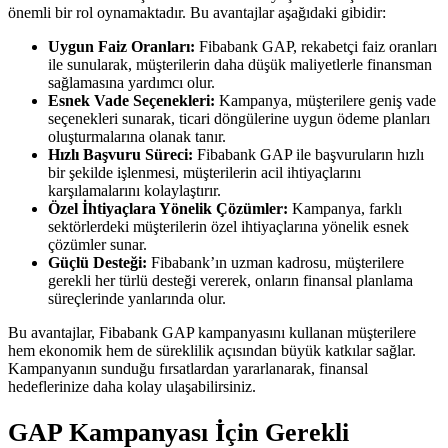
önemli bir rol oynamaktadır. Bu avantajlar aşağıdaki gibidir:
Uygun Faiz Oranları:
Fibabank GAP, rekabetçi faiz oranları
ile sunularak, müşterilerin daha düşük maliyetlerle finansman
sağlamasına yardımcı olur.
Esnek Vade Seçenekleri:
Kampanya, müşterilere geniş vade
seçenekleri sunarak, ticari döngülerine uygun ödeme planları
oluşturmalarına olanak tanır.
Hızlı Başvuru Süreci:
Fibabank GAP ile başvuruların hızlı
bir şekilde işlenmesi, müşterilerin acil ihtiyaçlarını
karşılamalarını kolaylaştırır.
Özel İhtiyaçlara Yönelik Çözümler:
Kampanya, farklı
sektörlerdeki müşterilerin özel ihtiyaçlarına yönelik esnek
çözümler sunar.
Güçlü Desteği:
Fibabank’ın uzman kadrosu, müşterilere
gerekli her türlü desteği vererek, onların finansal planlama
süreçlerinde yanlarında olur.
Bu avantajlar, Fibabank GAP kampanyasını kullanan müşterilere
hem ekonomik hem de süreklilik açısından büyük katkılar sağlar.
Kampanyanın sunduğu fırsatlardan yararlanarak, finansal
hedeflerinize daha kolay ulaşabilirsiniz.
GAP Kampanyası İçin Gerekli