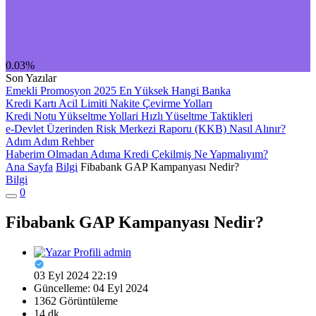
0.03%
Son Yazılar
Emekli Promosyon 2025 En Yüksek Hangi Banka
Kredi Kartı Acil Limiti Nakite Çevirme Yolları
Kredi Notu Yükseltme Yollari Hızlı Yüseltme Taktikleri
e-Devlet Üzerinden Risk Merkezi Raporu (KKB) Nasıl Alınır?
Adım Adım Rehber
Haberim Olmadan Adıma Kredi Çekilmiş Ne Yapmalıyım?
Ana Sayfa
Bilgi
Fibabank GAP Kampanyası Nedir?
Bilgi
0
Fibabank GAP Kampanyası Nedir?
admin
03 Eyl 2024 22:19
Güncelleme: 04 Eyl 2024
1362 Görüntüleme
14 dk.