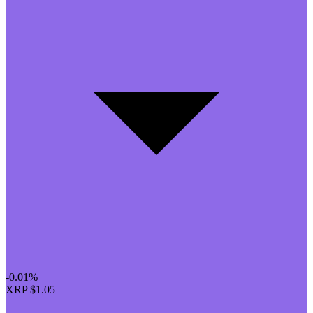
-0.01%
XRP
$1.05