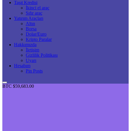
Taşıt Kredisi
İkinci el araç
Sıfır araç
Yatırım Araçları
Altın
Borsa
Dolar/Euro
Kripto Paralar
Hakkımızda
İletişim
Gizlilik Politikası
Uyarı
Hesabım
Pin Posts
BTC
$59,683.00