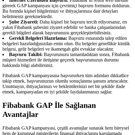
İnternet Üzerinden Başvuru:
Fibabank’ın resmi web sitesine
girerek GAP kampanyası için çevrimiçi başvuru formunu doldurun.
Bu formda kişisel bilgilerinizi ve ihtiyaçlarınıza dair detayları
belirtmeniz gerekmektedir.
Şube Ziyareti:
Daha kişisel bir başvuru tercih ediyorsanız, en
yakın Fibabank şubesini ziyaret edebilir ve banka çalışanlarından
gerekli bilgileri alarak başvurunuzu gerçekleştirebilirsiniz.
Gerekli Belgeleri Hazırlama:
Başvuru esnasında talep edilen
belgeleri hazırladığınızdan emin olun. Bu belgeler genellikle kimlik
belgesi, gelir belgeleri ve ikametgah gibi evraklar olacaktır.
Başvuru Takibi:
Başvurunuzu tamamladıktan sonra, Fibabank
müşteri hizmetleri ile iletişime geçerek başvurunuzun durumu
hakkında bilgi alabilirsiniz.
Fibabank GAP kampanyasına başvururken tüm adımları dikkatlice
takip etmek, başvurunuzun olumlu sonuçlanma şansını artıracaktır.
Unutmayın, ihtiyaçlarınızı ve beklentilerinizi net bir şekilde ifade
etmek, kampanyadan en iyi şekilde faydalanmanızı sağlar.
Fibabank GAP İle Sağlanan
Avantajlar
Fibabank GAP kampanyası, çeşitli avantajlar sunarak hem bireysel
hem de kurumsal müşterilerin finansal ihtiyaçlarını karşılamada