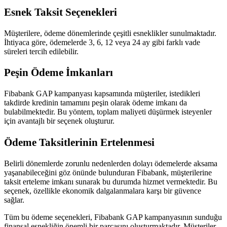
Esnek Taksit Seçenekleri
Müşterilere, ödeme dönemlerinde çeşitli esneklikler sunulmaktadır.
İhtiyaca göre, ödemelerde 3, 6, 12 veya 24 ay gibi farklı vade
süreleri tercih edilebilir.
Peşin Ödeme İmkanları
Fibabank GAP kampanyası kapsamında müşteriler, istedikleri
takdirde kredinin tamamını peşin olarak ödeme imkanı da
bulabilmektedir. Bu yöntem, toplam maliyeti düşürmek isteyenler
için avantajlı bir seçenek oluşturur.
Ödeme Taksitlerinin Ertelenmesi
Belirli dönemlerde zorunlu nedenlerden dolayı ödemelerde aksama
yaşanabileceğini göz önünde bulunduran Fibabank, müşterilerine
taksit erteleme imkanı sunarak bu durumda hizmet vermektedir. Bu
seçenek, özellikle ekonomik dalgalanmalara karşı bir güvence
sağlar.
Tüm bu ödeme seçenekleri, Fibabank GAP kampanyasının sunduğu
finansal esnekliğin önemli bir parçasını oluşturmaktadır. Müşteriler,