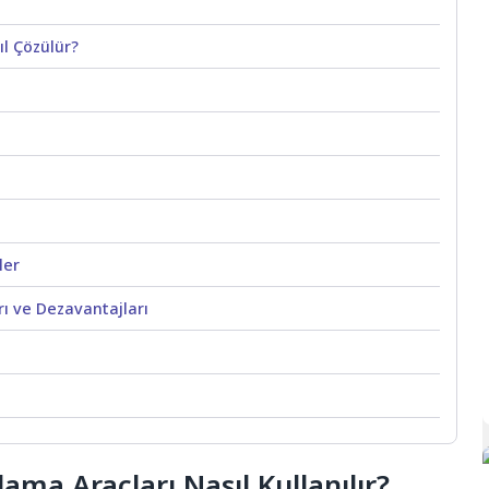
ıl Çözülür?
ler
ı ve Dezavantajları
ama Araçları Nasıl Kullanılır?