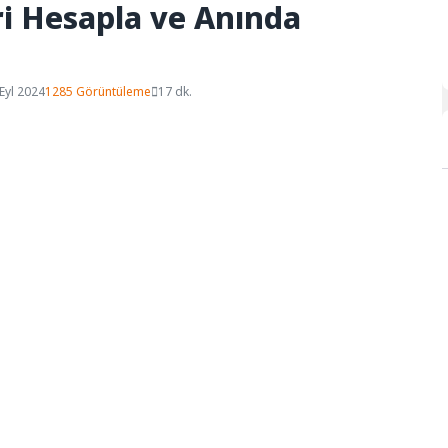
ri Hesapla ve Anında
Eyl 2024
1285 Görüntüleme
17 dk.