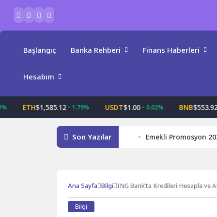
Skip
to
content
Başlangıç
Banka Rehberi
Finans Haberleri
Hesabım
ETH
$1,585.12
USDT
$1.00
BNB
$553.92
1.79%
0.02%
0.
Son Yazılar
Emekli Promosyon 20
Ana Sayfa
Bilgi
ING Bank’ta Kredileri Hesapla ve 
Bilgi