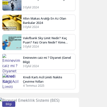
3 Eylül 2024
Altın Makas Aralığı En Az Olan
Bankalar 2024
3 Eylül 2024
Vakıfbank Sky Limit Nedir? Kaç
Puan? Faiz Oranı Nedir? Kime
Verilir?
3 Eylül 2024
Eminevim caiz mi ? Diyanet (Genel
Bilgi)
3 Eylül 2024
Kredi Kartı Acil Limiti Nakite
Çevirme Yolları
4 Temmuz 2025
Bilgi