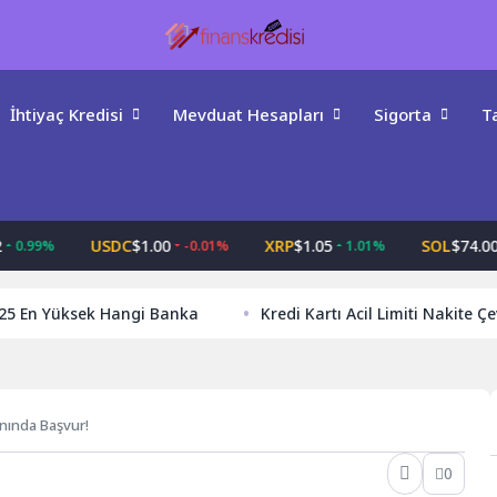
İhtiyaç Kredisi
Mevduat Hesapları
Sigorta
Ta
USDC
$1.00
XRP
$1.05
SOL
$74.00
99%
-0.01%
1.01%
4.
25 En Yüksek Hangi Banka
Kredi Kartı Acil Limiti Nakite Ç
Anında Başvur!
0