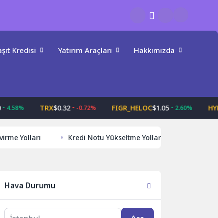
şıt Kredisi
Yatırım Araçları
Hakkımızda
TRX
$0.32
FIGR_HELOC
$1.05
HYPE
$6
58%
-0.72%
2.60%
evirme Yolları
Kredi Notu Yükseltme Yollari Hızlı Yüseltme T
Hava Durumu