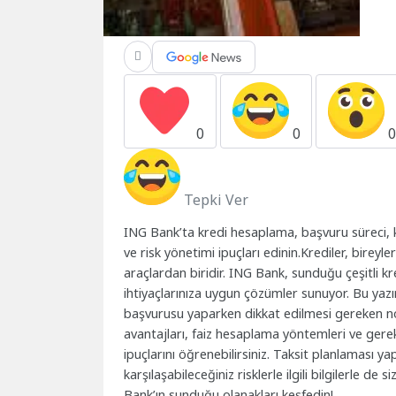
0
0
Tepki Ver
ING Bank’ta kredi hesaplama, başvuru süreci, kre
ve risk yönetimi ipuçları edinin.Krediler, birey
araçlardan biridir. ING Bank, sunduğu çeşitli kr
ihtiyaçlarınıza uygun çözümler sunuyor. Bu ya
başvurusu yaparken dikkat edilmesi gereken nokt
avantajları, faiz hesaplama yöntemleri ve gerekli 
ipuçlarını öğrenebilirsiniz. Taksit planlaması 
karşılaşabileceğiniz risklerle ilgili bilgilerle d
Bank’ın sunduğu olanakları keşfedin!