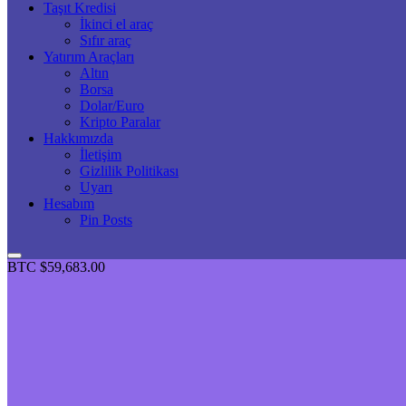
Taşıt Kredisi
İkinci el araç
Sıfır araç
Yatırım Araçları
Altın
Borsa
Dolar/Euro
Kripto Paralar
Hakkımızda
İletişim
Gizlilik Politikası
Uyarı
Hesabım
Pin Posts
BTC
$59,683.00