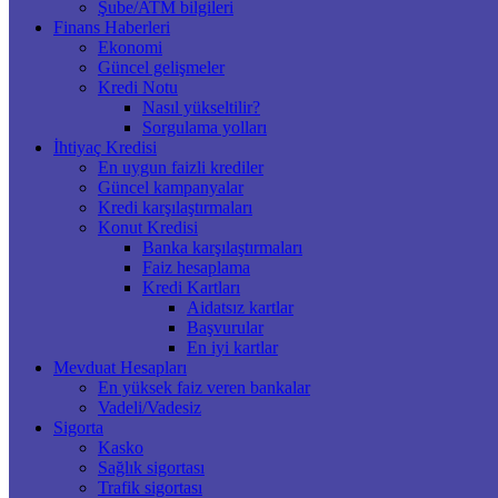
Şube/ATM bilgileri
Finans Haberleri
Ekonomi
Güncel gelişmeler
Kredi Notu
Nasıl yükseltilir?
Sorgulama yolları
İhtiyaç Kredisi
En uygun faizli krediler
Güncel kampanyalar
Kredi karşılaştırmaları
Konut Kredisi
Banka karşılaştırmaları
Faiz hesaplama
Kredi Kartları
Aidatsız kartlar
Başvurular
En iyi kartlar
Mevduat Hesapları
En yüksek faiz veren bankalar
Vadeli/Vadesiz
Sigorta
Kasko
Sağlık sigortası
Trafik sigortası