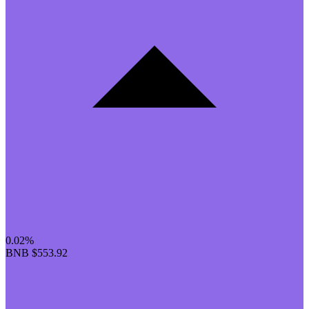
0.02%
BNB
$553.92