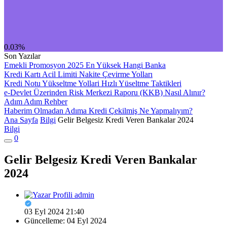
0.03%
Son Yazılar
Emekli Promosyon 2025 En Yüksek Hangi Banka
Kredi Kartı Acil Limiti Nakite Çevirme Yolları
Kredi Notu Yükseltme Yollari Hızlı Yüseltme Taktikleri
e-Devlet Üzerinden Risk Merkezi Raporu (KKB) Nasıl Alınır?
Adım Adım Rehber
Haberim Olmadan Adıma Kredi Çekilmiş Ne Yapmalıyım?
Ana Sayfa
Bilgi
Gelir Belgesiz Kredi Veren Bankalar 2024
Bilgi
0
Gelir Belgesiz Kredi Veren Bankalar
2024
admin
03 Eyl 2024 21:40
Güncelleme: 04 Eyl 2024