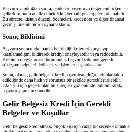
Başvuru yapıldıktan sonra, bankalar başvuruyu değerlendirirken
gelir durumunu analiz etmek için alternatif göstergeler kullanabilir.
Bu süreçte, kişinin düzenli ödemeleri, kredi notu ve diğer finansal
geçmişi önemli bir rol oynamaktadır.
Sonuç Bildirimi
Başvuru sonucunda, banka belirlediği kriterleri karşılayıp
karşılamadığını bildirerek krediyi onaylayabilir veya reddedebilir.
Kredinin onaylanması durumunda, başvuru sahibine gerekli
sözleşme belgeleri iletilecek ve işlemler başlatılacaktır.
Sonuç olarak, gelir belgesiz kredi başvurusu, doğru adımlar takip
edildiğinde daha hızlı ve sorunsuz bir şekilde gerçekleştirilebilir.
2024 yılı için geçerli olan bu süreçleri göz önünde bulundurarak,
başvuru yapmanız önerilir.
Gelir Belgesiz Kredi İçin Gerekli
Belgeler ve Koşullar
Gelir belgesiz kredi almak, birçok kişi için cazip bir seçenek olmakla
birlikte, başvuru sürecinde bazı belgelerin sunulması gerekmektedir.