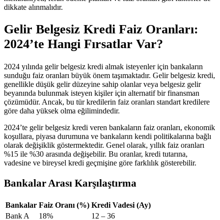
dikkate alınmalıdır.
Gelir Belgesiz Kredi Faiz Oranları:
2024’te Hangi Fırsatlar Var?
2024 yılında gelir belgesiz kredi almak isteyenler için bankaların
sunduğu faiz oranları büyük önem taşımaktadır. Gelir belgesiz kredi,
genellikle düşük gelir düzeyine sahip olanlar veya belgesiz gelir
beyanında bulunmak isteyen kişiler için alternatif bir finansman
çözümüdür. Ancak, bu tür kredilerin faiz oranları standart kredilere
göre daha yüksek olma eğilimindedir.
2024’te gelir belgesiz kredi veren bankaların faiz oranları, ekonomik
koşullara, piyasa durumuna ve bankaların kendi politikalarına bağlı
olarak değişiklik göstermektedir. Genel olarak, yıllık faiz oranları
%15 ile %30 arasında değişebilir. Bu oranlar, kredi tutarına,
vadesine ve bireysel kredi geçmişine göre farklılık gösterebilir.
Bankalar Arası Karşılaştırma
Bankalar
Faiz Oranı (%)
Kredi Vadesi (Ay)
Bank A
18%
12 – 36