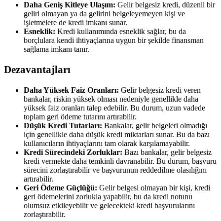
Daha Geniş Kitleye Ulaşım:
Gelir belgesiz kredi, düzenli bir
geliri olmayan ya da gelirini belgeleyemeyen kişi ve
işletmelere de kredi imkanı sunar.
Esneklik:
Kredi kullanımında esneklik sağlar, bu da
borçlulara kendi ihtiyaçlarına uygun bir şekilde finansman
sağlama imkanı tanır.
Dezavantajları
Daha Yüksek Faiz Oranları:
Gelir belgesiz kredi veren
bankalar, riskin yüksek olması nedeniyle genellikle daha
yüksek faiz oranları talep edebilir. Bu durum, uzun vadede
toplam geri ödeme tutarını artırabilir.
Düşük Kredi Tutarları:
Bankalar, gelir belgeleri olmadığı
için genellikle daha düşük kredi miktarları sunar. Bu da bazı
kullanıcıların ihtiyaçlarını tam olarak karşılamayabilir.
Kredi Sürecindeki Zorluklar:
Bazı bankalar, gelir belgesiz
kredi vermekte daha temkinli davranabilir. Bu durum, başvuru
sürecini zorlaştırabilir ve başvurunun reddedilme olasılığını
artırabilir.
Geri Ödeme Güçlüğü:
Gelir belgesi olmayan bir kişi, kredi
geri ödemelerini zorlukla yapabilir, bu da kredi notunu
olumsuz etkileyebilir ve gelecekteki kredi başvurularını
zorlaştırabilir.