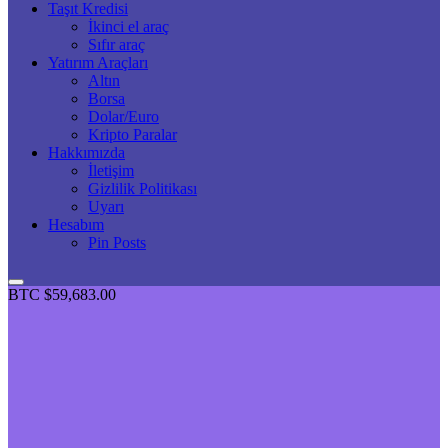
Taşıt Kredisi
İkinci el araç
Sıfır araç
Yatırım Araçları
Altın
Borsa
Dolar/Euro
Kripto Paralar
Hakkımızda
İletişim
Gizlilik Politikası
Uyarı
Hesabım
Pin Posts
BTC
$59,683.00