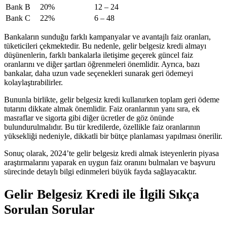
Bank B
20%
12 – 24
Bank C
22%
6 – 48
Bankaların sunduğu farklı kampanyalar ve avantajlı faiz oranları,
tüketicileri çekmektedir. Bu nedenle, gelir belgesiz kredi almayı
düşünenlerin, farklı bankalarla iletişime geçerek güncel faiz
oranlarını ve diğer şartları öğrenmeleri önemlidir. Ayrıca, bazı
bankalar, daha uzun vade seçenekleri sunarak geri ödemeyi
kolaylaştırabilirler.
Bununla birlikte, gelir belgesiz kredi kullanırken toplam geri ödeme
tutarını dikkate almak önemlidir. Faiz oranlarının yanı sıra, ek
masraflar ve sigorta gibi diğer ücretler de göz önünde
bulundurulmalıdır. Bu tür kredilerde, özellikle faiz oranlarının
yüksekliği nedeniyle, dikkatli bir bütçe planlaması yapılması önerilir.
Sonuç olarak, 2024’te gelir belgesiz kredi almak isteyenlerin piyasa
araştırmalarını yaparak en uygun faiz oranını bulmaları ve başvuru
sürecinde detaylı bilgi edinmeleri büyük fayda sağlayacaktır.
Gelir Belgesiz Kredi ile İlgili Sıkça
Sorulan Sorular