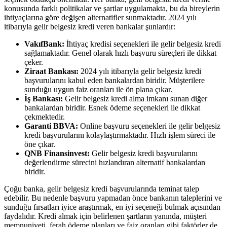
konusunda farklı politikalar ve şartlar uygulamakta, bu da bireylerin
ihtiyaçlarına göre değişen alternatifler sunmaktadır. 2024 yılı
itibarıyla gelir belgesiz kredi veren bankalar şunlardır:
VakıfBank:
İhtiyaç kredisi seçenekleri ile gelir belgesiz kredi
sağlamaktadır. Genel olarak hızlı başvuru süreçleri ile dikkat
çeker.
Ziraat Bankası:
2024 yılı itibarıyla gelir belgesiz kredi
başvurularını kabul eden bankalardan biridir. Müşterilere
sunduğu uygun faiz oranları ile ön plana çıkar.
İş Bankası:
Gelir belgesiz kredi alma imkanı sunan diğer
bankalardan biridir. Esnek ödeme seçenekleri ile dikkat
çekmektedir.
Garanti BBVA:
Online başvuru seçenekleri ile gelir belgesiz
kredi başvurularını kolaylaştırmaktadır. Hızlı işlem süreci ile
öne çıkar.
QNB Finansinvest:
Gelir belgesiz kredi başvurularını
değerlendirme sürecini hızlandıran alternatif bankalardan
biridir.
Çoğu banka, gelir belgesiz kredi başvurularında teminat talep
edebilir. Bu nedenle başvuru yapmadan önce bankanın taleplerini ve
sunduğu fırsatları iyice araştırmak, en iyi seçeneği bulmak açısından
faydalıdır. Kredi almak için belirlenen şartların yanında, müşteri
memnuniyeti, ferah ödeme planları ve faiz oranları gibi faktörler de