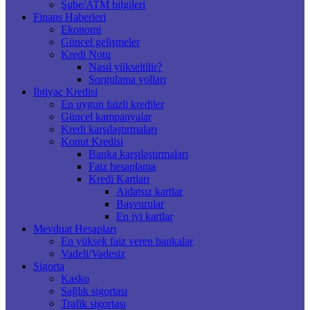
Şube/ATM bilgileri
Finans Haberleri
Ekonomi
Güncel gelişmeler
Kredi Notu
Nasıl yükseltilir?
Sorgulama yolları
İhtiyaç Kredisi
En uygun faizli krediler
Güncel kampanyalar
Kredi karşılaştırmaları
Konut Kredisi
Banka karşılaştırmaları
Faiz hesaplama
Kredi Kartları
Aidatsız kartlar
Başvurular
En iyi kartlar
Mevduat Hesapları
En yüksek faiz veren bankalar
Vadeli/Vadesiz
Sigorta
Kasko
Sağlık sigortası
Trafik sigortası