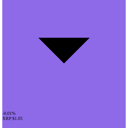
-0.01%
XRP
$1.05