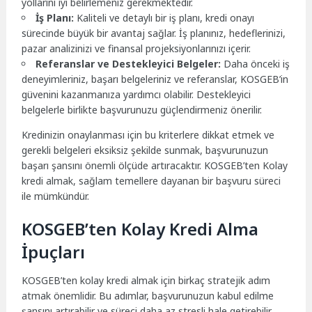
yollarını iyi belirlemeniz gerekmektedir.
İş Planı:
Kaliteli ve detaylı bir iş planı, kredi onayı
sürecinde büyük bir avantaj sağlar. İş planınız, hedeflerinizi,
pazar analizinizi ve finansal projeksiyonlarınızı içerir.
Referanslar ve Destekleyici Belgeler:
Daha önceki iş
deneyimleriniz, başarı belgeleriniz ve referanslar, KOSGEB’in
güvenini kazanmanıza yardımcı olabilir. Destekleyici
belgelerle birlikte başvurunuzu güçlendirmeniz önerilir.
Kredinizin onaylanması için bu kriterlere dikkat etmek ve
gerekli belgeleri eksiksiz şekilde sunmak, başvurunuzun
başarı şansını önemli ölçüde artıracaktır. KOSGEB’ten Kolay
kredi almak, sağlam temellere dayanan bir başvuru süreci
ile mümkündür.
KOSGEB’ten Kolay Kredi Alma
İpuçları
KOSGEB’ten kolay kredi almak için birkaç stratejik adım
atmak önemlidir. Bu adımlar, başvurunuzun kabul edilme
şansını artırabilir ve süreci daha az stresli hale getirebilir.