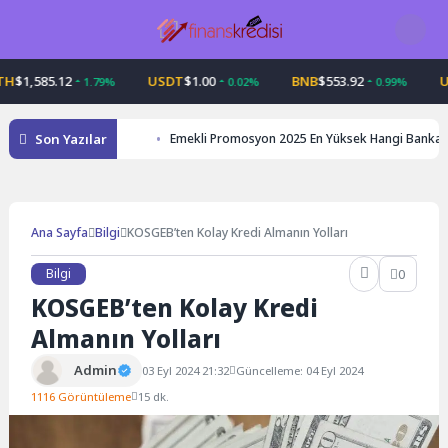
Skip
to
content
,585.12
USDT
$1.00
BNB
$553.92
USDC
1.79%
0.02%
0.99%
Son Yazılar
Emekli Promosyon 2025 En Yüksek Hangi Banka
Ana Sayfa
Bilgi
KOSGEB’ten Kolay Kredi Almanın Yolları
Bilgi
0
KOSGEB’ten Kolay Kredi
Almanın Yolları
Admin
03 Eyl 2024 21:32
Güncelleme: 04 Eyl 2024
1116 Görüntüleme
15 dk.