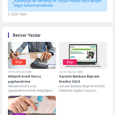
Kullanıcıya ait herhangi bir sosyal medya veya iletişim
bilgisi bulunmamaktadır.
320 Yazı
Benzer Yazılar
Bilgi
Bilgi
9 Yıl Önce
1200
2 Yıl Önce
1283
Akbank kredi borcu
Garanti Bankası Bayram
yapılandırma
Kredisi 2024
Akbank kredi borcu
Garanti Bankası Bayram Kredisi
yapılandırma Kredi anlaştığınız
hakkında bilgiler, başvuru
bankalardan geri ödemek
şartları, avantajlar ve hesaplama
koşulu ile alınan borç anlamına
aracıyla bayram harcamalarınızı
da...
kolaylaştırın.Bayramlar,...