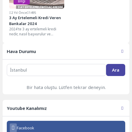
Bilgi
2 Yıl Önce
1495
3 Ay Ertelemeli Kredi Veren
Bankalar 2024
2024'te 3 ay ertelemeli kredi
nedir, nasıl başvurulur ve
avantajları-dezavantajları
nelerdir? Hangi bankalar bu
kredi...
Hava Durumu
Ara
Bir hata oluştu. Lütfen tekrar deneyin.
Youtube Kanalımız
Facebook