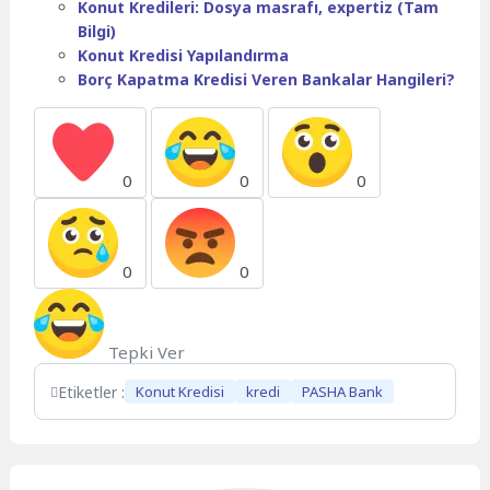
Konut Kredileri: Dosya masrafı, expertiz (Tam
Bilgi)
Konut Kredisi Yapılandırma
Borç Kapatma Kredisi Veren Bankalar Hangileri?
0
0
0
0
0
Tepki Ver
Etiketler :
Konut Kredisi
kredi
PASHA Bank