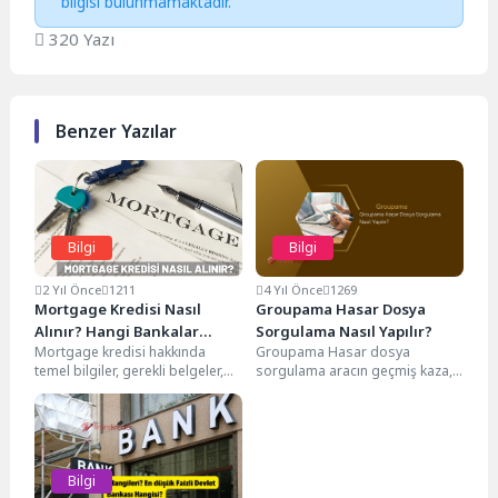
bilgisi bulunmamaktadır.
320 Yazı
Benzer Yazılar
Bilgi
Bilgi
2 Yıl Önce
1211
4 Yıl Önce
1269
Mortgage Kredisi Nasıl
Groupama Hasar Dosya
Alınır? Hangi Bankalar
Sorgulama Nasıl Yapılır?
Mortgage kredisi hakkında
Groupama Hasar dosya
Veriyor?
temel bilgiler, gerekli belgeler,
sorgulama aracın geçmiş kaza,
başvuru süreci ve dikkat
hasar bilgilerini bulmanın en
edilmesi gereken noktalar
hızlı ve güvenilir yoludur....
hakkında...
Bilgi