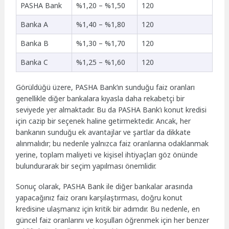
PASHA Bank
%1,20 – %1,50
120
Banka A
%1,40 – %1,80
120
Banka B
%1,30 – %1,70
120
Banka C
%1,25 – %1,60
120
Görüldüğü üzere, PASHA Bank’ın sunduğu faiz oranları
genellikle diğer bankalara kıyasla daha rekabetçi bir
seviyede yer almaktadır. Bu da PASHA Bank’ı konut kredisi
için cazip bir seçenek haline getirmektedir. Ancak, her
bankanın sunduğu ek avantajlar ve şartlar da dikkate
alınmalıdır; bu nedenle yalnızca faiz oranlarına odaklanmak
yerine, toplam maliyeti ve kişisel ihtiyaçları göz önünde
bulundurarak bir seçim yapılması önemlidir.
Sonuç olarak, PASHA Bank ile diğer bankalar arasında
yapacağınız faiz oranı karşılaştırması, doğru konut
kredisine ulaşmanız için kritik bir adımdır. Bu nedenle, en
güncel faiz oranlarını ve koşulları öğrenmek için her benzer