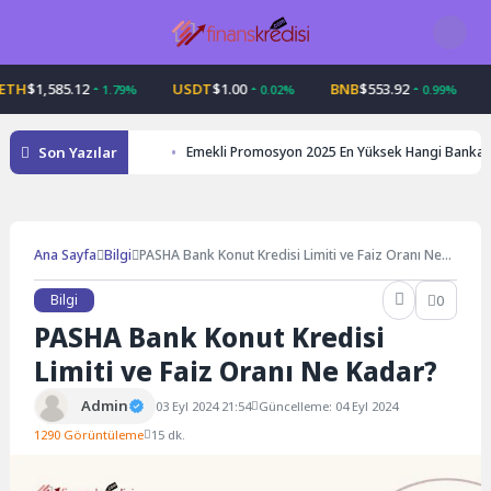
Skip
to
content
$1,585.12
USDT
$1.00
BNB
$553.92
USD
1.79%
0.02%
0.99%
Son Yazılar
Emekli Promosyon 2025 En Yüksek Hangi Banka
Ana Sayfa
Bilgi
PASHA Bank Konut Kredisi Limiti ve Faiz Oranı Ne
Kadar?
Bilgi
0
PASHA Bank Konut Kredisi
Limiti ve Faiz Oranı Ne Kadar?
Admin
03 Eyl 2024 21:54
Güncelleme: 04 Eyl 2024
1290 Görüntüleme
15 dk.