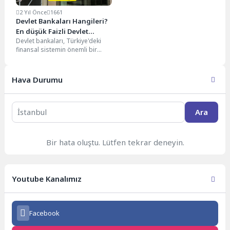
2 Yıl Önce
1661
Devlet Bankaları Hangileri?
En düşük Faizli Devlet
Devlet bankaları, Türkiye'deki
Bankası Hangisi?
finansal sistemin önemli bir
parçasıdır. Faiz oranları, müşteri
deneyimleri ve avantajları
hakkında...
Hava Durumu
Ara
Bir hata oluştu. Lütfen tekrar deneyin.
Youtube Kanalımız
Facebook