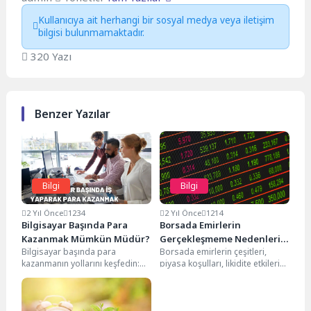
Kullanıcıya ait herhangi bir sosyal medya veya iletişim
bilgisi bulunmamaktadır.
320 Yazı
Benzer Yazılar
Bilgi
Bilgi
2 Yıl Önce
1234
2 Yıl Önce
1214
Bilgisayar Başında Para
Borsada Emirlerin
Kazanmak Mümkün Müdür?
Gerçekleşmeme Nedenleri
Bilgisayar başında para
Borsada emirlerin çeşitleri,
Nelerdir?
kazanmanın yollarını keşfedin:
piyasa koşulları, likidite etkileri
freelance çalışmalar, blog
ve stratejiler üzerine kapsamlı
yazarlığı, e-ticaret ve daha
bir inceleme. Emirlerin başarısı...
fazlasıyla ek...