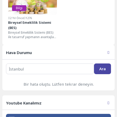
Bilgi
2 Yıl Önce
1276
Bireysel Emeklilik Sistemi
(BES)
Bireysel Emeklilik Sistemi (BES)
ile tasarruf yapmanın avantajları,
devlet destekleri ve yatırım
seçenekleri hakkında bilgi...
Hava Durumu
Ara
Bir hata oluştu. Lütfen tekrar deneyin.
Youtube Kanalımız