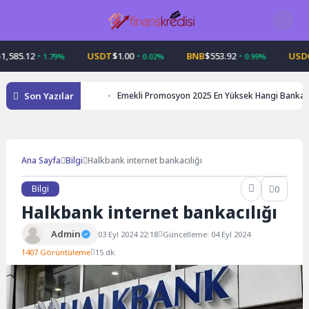
Skip
to
content
5.12
USDT
$1.00
BNB
$553.92
USDC
$1.
1.79%
0.02%
0.99%
Son Yazılar
Emekli Promosyon 2025 En Yüksek Hangi Banka
Ana Sayfa
Bilgi
Halkbank internet bankacılığı
Bilgi
0
Halkbank internet bankacılığı
Admin
03 Eyl 2024 22:18
Güncelleme: 04 Eyl 2024
1407 Görüntüleme
15 dk.