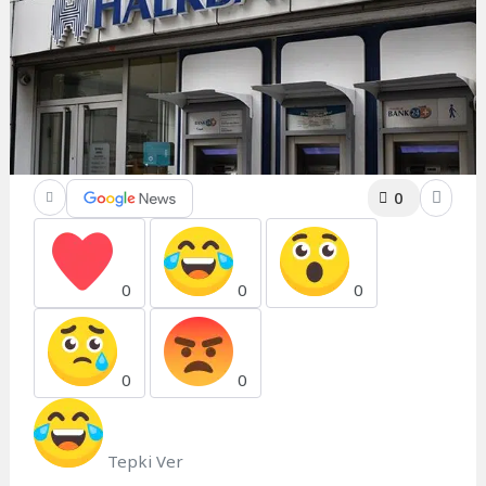
0
0
0
0
0
0
Tepki Ver